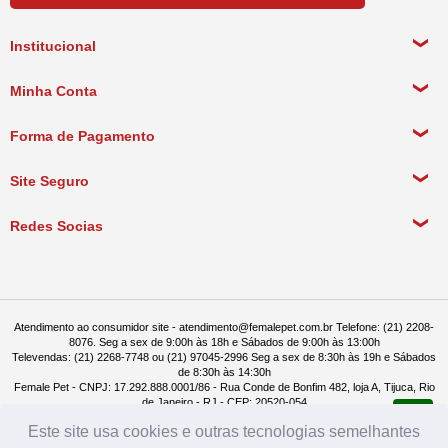
Níveis de Garantia:
Energia metabolizavel : 2.800 kcal/kg
Institucional
Umidade (max) 110g/kg
Proteina bruta ( min) 140 g/kg
Sobre a empresa
Extrato etéreo ( min) 40 g/kg
Minha Conta
Matéria fibrosa ( max ) 30 g/kg
Política de Privacidade
Matéria mineral ( max ) 65 g/kg
Meus Dados Pessoais
Forma de Pagamento
Cálcio ( min) 9.600 mg/kg
Política de Pagamento
Sódio ( min ) 1.400 mg/kg
Meus Pedidos
Fósforo ( min ) 6.000 mg/kg
Política de Entrega
Site Seguro
Mananoligossacarídeos - MOS ( min ) 300 mg/kg
Beta- glucanas ( min ) 520 mg/kg
Política de Devolução
Aditivo adsorvente de toxinas ( min) 1.000/kg
Redes Socias
Dl- metionina ( min ) 4,500 mg/kg.
Política de Compra Recorrente
Sobre o fabricante
megazoo
Atendimento ao consumidor site - atendimento@femalepet.com.br Telefone: (21) 2208-
8076. Seg a sex de 9:00h às 18h e Sábados de 9:00h às 13:00h
Televendas: (21) 2268-7748 ou (21) 97045-2996 Seg a sex de 8:30h às 19h e Sábados
de 8:30h às 14:30h
Female Pet - CNPJ: 17.292.888.0001/86 - Rua Conde de Bonfim 482, loja A, Tijuca, Rio
de Janeiro - RJ - CEP: 20520-054
Este site usa cookies e outras tecnologias semelhantes