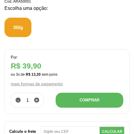
Cod.:
ARA50001
350g
Por:
R$ 39,90
ou
3
x
de
R$ 13,30
mais formas de pagamento
-
+
COMPRAR
Calcule o frete
CALCULAR