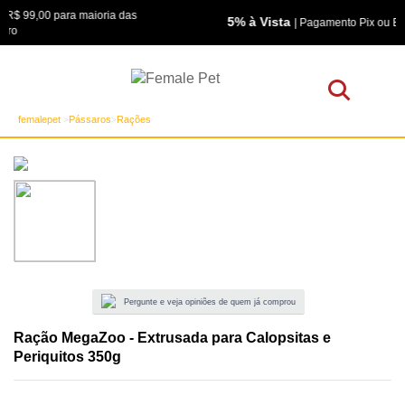
as
5% à Vista
| Pagamento Pix ou Boleto Bancário
femalepet
Pássaros
Rações
Pergunte e veja opiniões de quem já comprou
Ração MegaZoo - Extrusada para Calopsitas e
Periquitos 350g