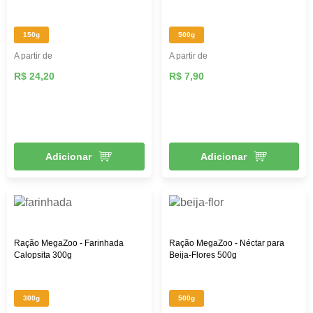
150g
500g
A partir de
A partir de
R$ 24,20
R$ 7,90
Adicionar
Adicionar
Ração MegaZoo - Farinhada
Ração MegaZoo - Néctar para
Calopsita 300g
Beija-Flores 500g
300g
500g