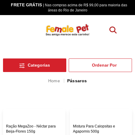
FRETE GRÁTIS
os
| Nas compras acima de R$ 99,00 para maioria das
áreas do Rio de Janeiro
Categorias
Pássaros
Ração MegaZoo - Néctar para
Mistura Para Calopsitas e
Beija-Flores 150g
Agapornis 500g