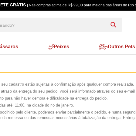
ETE GRÁTIS
| Nas compras acima de R$ 99,00 para maioria das áreas do Rio 
ássaros
Peixes
Outros Pets
seu cadastro estão sujeitas à confirmação após qualquer compra realizada.
 atraso da entrega do seu pedido, você será informado através do seu e-mail
o para não haver demora e dificuldade na entrega do pedido.
 até: 11:00, na cidade do rio de janeiro.
colhido pelo cliente, podemos enviar parcialmente o pedido, e numa segunda
segunda remessa ou das remessas necessárias à totalização da entrega. En