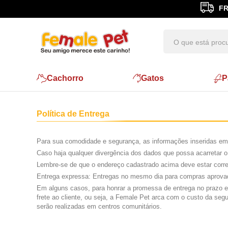
FR
Cachorro
Gatos
P
Política de Entrega
Para sua comodidade e segurança, as informações inseridas em 
Caso haja qualquer divergência dos dados que possa acarretar o
Lembre-se de que o endereço cadastrado acima deve estar corret
Entrega expressa: Entregas no mesmo dia para compras aprovadas
Em alguns casos, para honrar a promessa de entrega no prazo es
frete ao cliente, ou seja, a Female Pet arca com o custo da 
serão realizadas em centros comunitários.