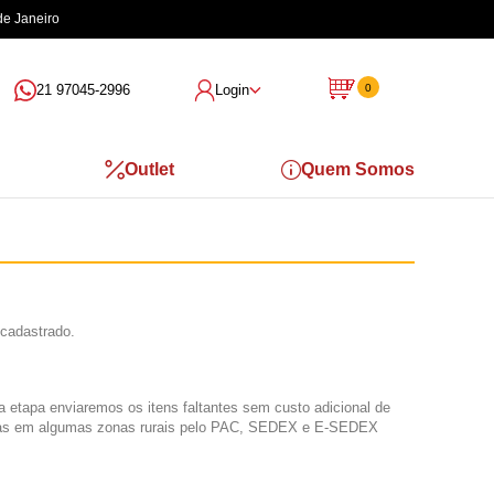
de Janeiro
21 97045-2996
Login
0
Outlet
Quem Somos
 cadastrado.
 etapa enviaremos os itens faltantes sem custo adicional de
tregas em algumas zonas rurais pelo PAC, SEDEX e E-SEDEX