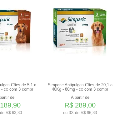
pulgas Cães de 5,1 a
Simparic Antipulgas Cães de 20,1 a
Advocate 
 - cx com 3 compr
40Kg - 80mg - cx com 3 compr
partir de
A partir de
189,90
R$ 289,00
de R$ 63,30
ou
3X de R$ 96,33