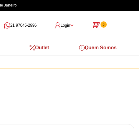
de Janeiro
21 97045-2996
Login
0
Outlet
Quem Somos