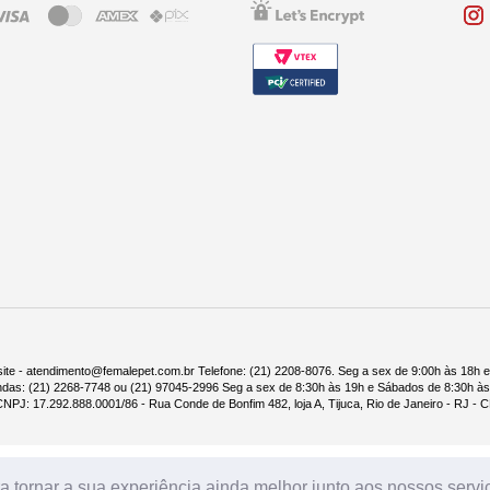
e produzam ovos, o produto combate também três tipo de sarnas: Sarcópticas, De
resistentes, podendo ser utilizado também como parte do tratamento estratégico pa
pulgas instantaneamente e age além de período de tratamento mensal.
es e raças diferentes.
ite - atendimento@femalepet.com.br Telefone: (21) 2208-8076. Seg a sex de 9:00h às 18h 
ndas: (21) 2268-7748 ou (21) 97045-2996 Seg a sex de 8:30h às 19h e Sábados de 8:30h às
NPJ: 17.292.888.0001/86 - Rua Conde de Bonfim 482, loja A, Tijuca, Rio de Janeiro - RJ -
 tornar a sua experiência ainda melhor junto aos nossos serviço