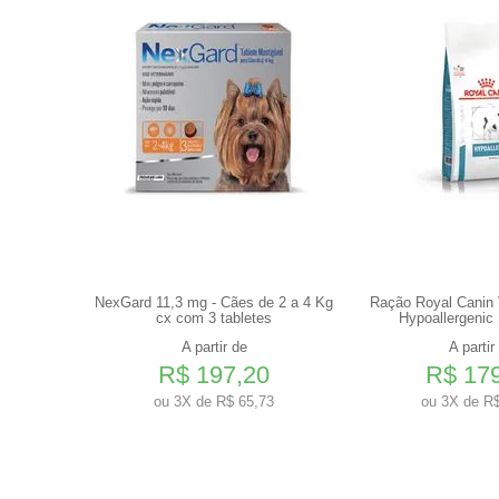
ênior 320g
NexGard 11,3 mg - Cães de 2 a 4 Kg
Ração Royal Canin V
cx com 3 tabletes
Hypoallergenic
A partir de
A partir
R$ 197,20
R$ 17
3
ou
3X de R$ 65,73
ou
3X de R$