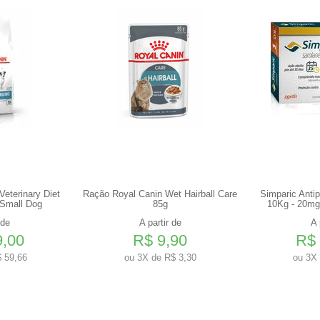
eterinary Diet
Ração Royal Canin Wet Hairball Care
Simparic Anti
 Small Dog
85g
10Kg - 20mg
 de
A partir de
A 
9,00
R$ 9,90
R$ 
 59,66
ou
3X de R$ 3,30
ou
3X 