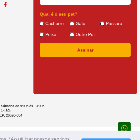
Qual é o seu pet?
modécica e Otodócica.
Cachorro
Gato
Pássaro
ra controle de dermatite alérgica a picada de pulgas (DAPP).
Peixe
Outro Pet
e Sábados de 9:00h às 13:00h
 14:30h
 CEP: 20520-054
s. *Ao utilizar nossos serviços,