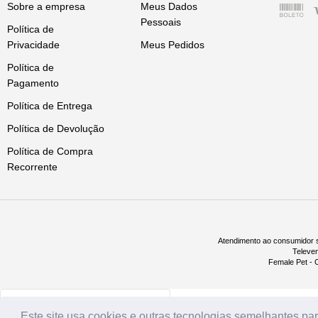
Sobre a empresa
Meus Dados
Pessoais
Política de
Além de matar as pulgas antes qu
Privacidade
Meus Pedidos
Sua fórmula age contra as pulgas 
Política de
Pagamento
Simparic extermina carrapatos e 
Política de Entrega
Pode ser utilizado em cães de port
Política de Devolução
Política de Compra
Recorrente
Atendimento ao consumidor s
Televe
Female Pet - C
Este site usa cookies e outras tecnologias semelhantes para