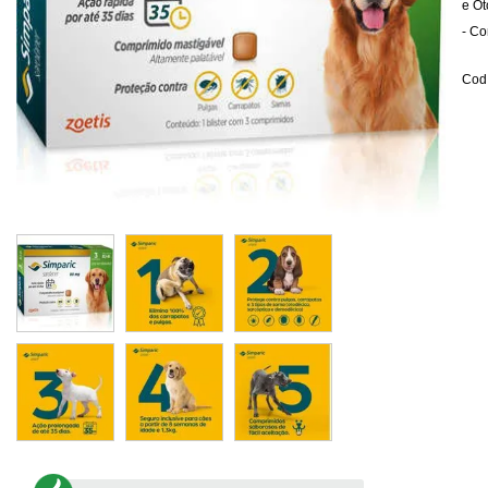
e Ot
- Co
Cod.