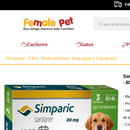
FR
Cachorro
Gatos
P
femalepet
Cães
Medicamentos
Antipulgas e Carrapatos
Si
- 
- Ma
- Po
- Ut
de p
- Co