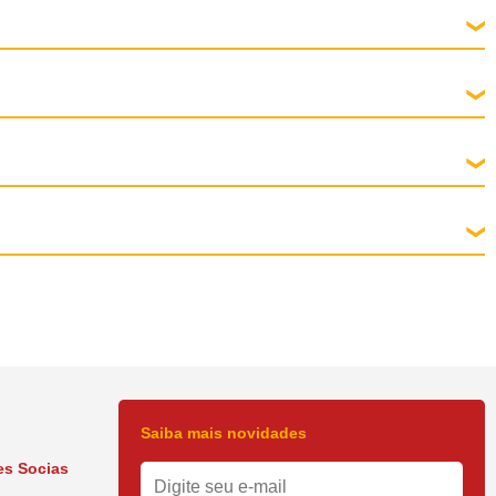
5 semanas.
rinário.
 ação rápida e sustentada a partir de 3 horas até 35 dias e completo por
Saiba mais novidades
s Socias