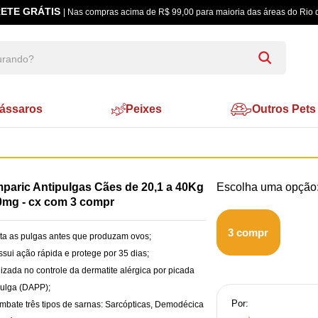
ETE GRÁTIS
| Nas compras acima de R$ 99,00 para maioria das áreas do Rio 
ássaros
Peixes
Outros Pets
mparic Antipulgas Cães de 20,1 a 40Kg
80mg - cx com 3 compr
3 compr
ta as pulgas antes que produzam ovos;
ssui ação rápida e protege por 35 dias;
ilizada no controle da dermatite alérgica por picada
ulga (DAPP);
Por:
mbate três tipos de sarnas: Sarcópticas, Demodécica