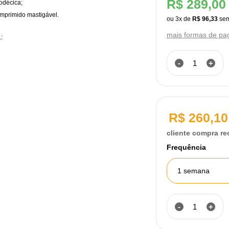
R$ 289,00
odécica;
mprimido mastigável.
ou
3
x
de
R$ 96,33
mais formas de p
:
-
+
R$ 260,10
cliente compra re
Frequência
1 semana
-
+