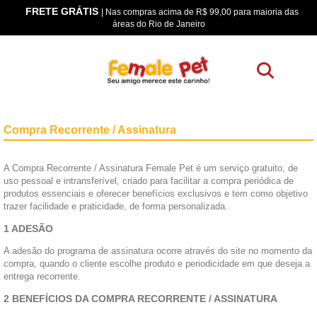
FRETE GRÁTIS
os
| Nas compras acima de R$ 99,00 para maioria das
áreas do Rio de Janeiro
Compra Recorrente / Assinatura
A Compra Recorrente / Assinatura Female Pet é um serviço gratuito, de
uso pessoal e intransferível, criado para facilitar a compra periódica de
produtos essenciais e oferecer benefícios exclusivos e tem como objetivo
trazer facilidade e praticidade, de forma personalizada.
1 ADESÃO
A adesão do programa de assinatura ocorre através do site no momento da
compra, quando o cliente escolhe produto e periodicidade em que deseja a
entrega recorrente.
2 BENEFÍCIOS DA COMPRA RECORRENTE / ASSINATURA