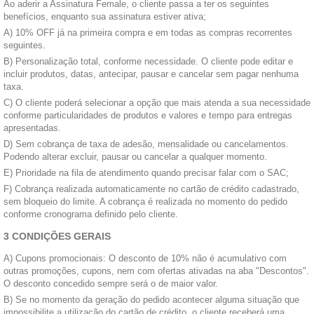
Ao aderir a Assinatura Female, o cliente passa a ter os seguintes
benefícios, enquanto sua assinatura estiver ativa;
A) 10% OFF já na primeira compra e em todas as compras recorrentes
seguintes.
B) Personalização total, conforme necessidade. O cliente pode editar e
incluir produtos, datas, antecipar, pausar e cancelar sem pagar nenhuma
taxa.
C) O cliente poderá selecionar a opção que mais atenda a sua necessidade
conforme particularidades de produtos e valores e tempo para entregas
apresentadas.
D) Sem cobrança de taxa de adesão, mensalidade ou cancelamentos.
Podendo alterar excluir, pausar ou cancelar a qualquer momento.
E) Prioridade na fila de atendimento quando precisar falar com o SAC;
F) Cobrança realizada automaticamente no cartão de crédito cadastrado,
sem bloqueio do limite. A cobrança é realizada no momento do pedido
conforme cronograma definido pelo cliente.
3 CONDIÇÕES GERAIS
A) Cupons promocionais: O desconto de 10% não é acumulativo com
outras promoções, cupons, nem com ofertas ativadas na aba "Descontos".
O desconto concedido sempre será o de maior valor.
B) Se no momento da geração do pedido acontecer alguma situação que
impossibilite a utilização do cartão de crédito, o cliente receberá uma