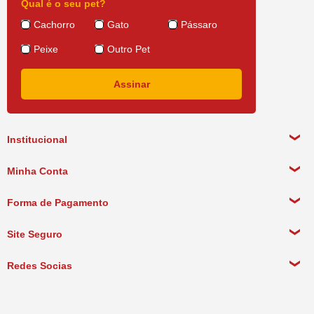
Qual é o seu pet?
Cachorro
Gato
Pássaro
Peixe
Outro Pet
Institucional
Sobre a empresa
Minha Conta
Política de Privacidade
Meus Dados Pessoais
Forma de Pagamento
Política de Pagamento
Meus Pedidos
Política de Entrega
Site Seguro
Política de Devolução
Redes Socias
Política de Compra Recorrente