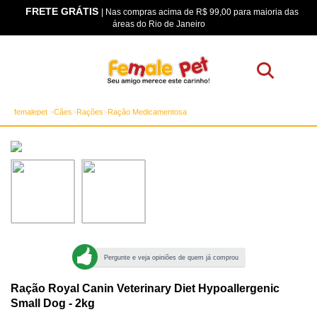
FRETE GRÁTIS
os
| Nas compras acima de R$ 99,00 para maioria das
áreas do Rio de Janeiro
femalepet
Cães
Rações
Ração Medicamentosa
Pergunte e veja opiniões de quem já comprou
Ração Royal Canin Veterinary Diet Hypoallergenic
Small Dog - 2kg