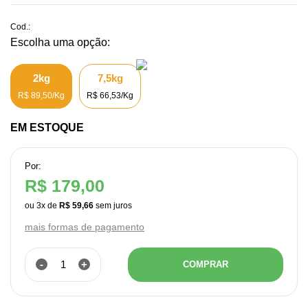
Cod.:
2kg
7,5kg
R$ 89,50/Kg
R$ 66,53/Kg
EM ESTOQUE
Por:
R$ 179,00
ou
3
x
de
R$ 59,66
mais formas de pagamento
-
+
COMPRAR