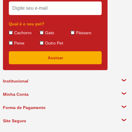
Qual é o seu pet?
Cachorro
Gato
Pássaro
Peixe
Outro Pet
Institucional
Sobre a empresa
Minha Conta
Política de Privacidade
Meus Dados Pessoais
Forma de Pagamento
Política de Pagamento
Meus Pedidos
Política de Entrega
Site Seguro
Política de Devolução