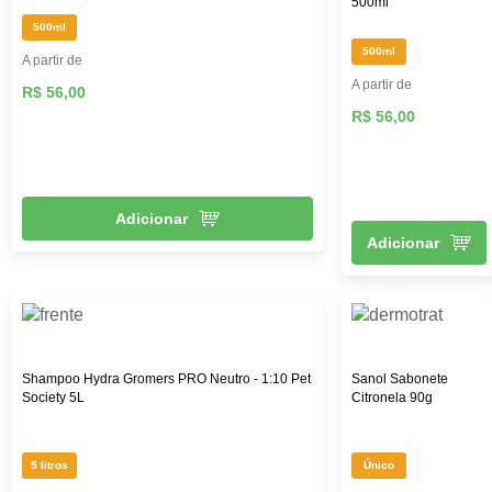
500ml
500ml
500ml
A partir de
A partir de
R$ 56,00
R$ 56,00
Adicionar
Adicionar
Shampoo Hydra Gromers PRO Neutro - 1:10 Pet
Sanol Sabonete
Society 5L
Citronela 90g
5 litros
Único