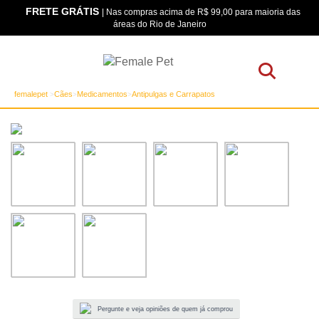
FRETE GRÁTIS
os
| Nas compras acima de R$ 99,00 para maioria das
áreas do Rio de Janeiro
femalepet
Cães
Medicamentos
Antipulgas e Carrapatos
Pergunte e veja opiniões de quem já comprou