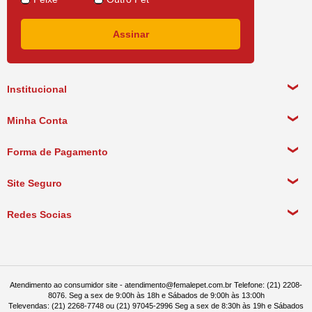
Institucional
Sobre a empresa
Minha Conta
Política de Privacidade
Meus Dados Pessoais
Forma de Pagamento
Política de Pagamento
Meus Pedidos
Política de Entrega
Site Seguro
Política de Devolução
Redes Socias
Política de Compra Recorrente
Atendimento ao consumidor site - atendimento@femalepet.com.br Telefone: (21) 2208-
8076. Seg a sex de 9:00h às 18h e Sábados de 9:00h às 13:00h
Televendas: (21) 2268-7748 ou (21) 97045-2996 Seg a sex de 8:30h às 19h e Sábados