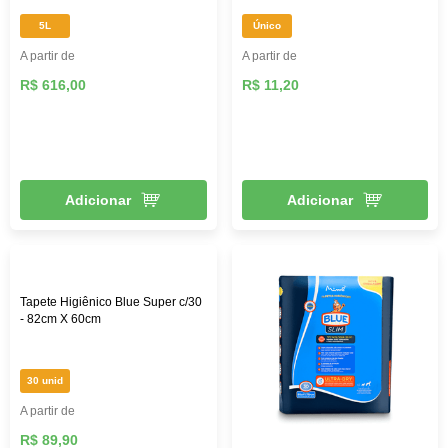
5L
Único
A partir de
A partir de
R$ 616,00
R$ 11,20
Adicionar
Adicionar
Tapete Higiênico Blue Super c/30
- 82cm X 60cm
30 unid
A partir de
R$ 89,90