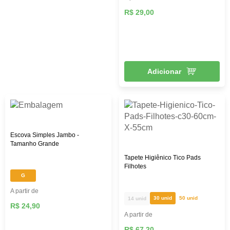
R$ 29,00
Adicionar
Escova Simples Jambo -
Tamanho Grande
Tapete Higiênico Tico Pads
Filhotes
G
A partir de
30 unid
50 unid
14 unid
R$ 24,90
A partir de
R$ 67,20