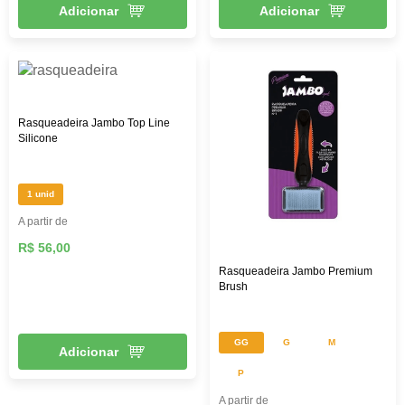
Adicionar
Adicionar
Rasqueadeira Jambo Top Line
Silicone
1 unid
A partir de
R$ 56,00
Rasqueadeira Jambo Premium
Brush
GG
G
M
Adicionar
P
A partir de