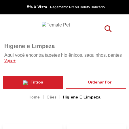
5% à Vista
| Pagamento Pix ou Boleto Bancário
Higiene e Limpeza
Aqui você encontra tapetes higiênicos, saquinhos, pentes
Veja +
e rasqueadeiras, sacolas higiênicas adestradores,
educadores e muito mais! Tudo para organização, higiene
e limpeza do seu pet.
Filtros
Cães
Higiene E Limpeza