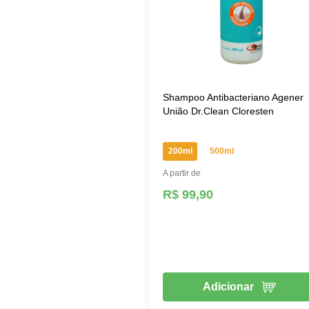
Medicamentos
Perfumaria
Petiscos
Rações
Shampoo Antibacteriano Agener
União Dr.Clean Cloresten
200ml
500ml
A partir de
R$ 99,90
Adicionar