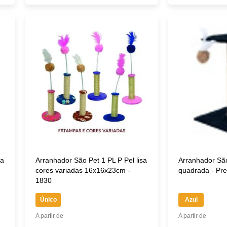
sa
Arranhador São Pet 1 PL P Pel lisa
Arranhador Sã
cores variadas 16x16x23cm -
quadrada - Pr
1830
Único
Azul
A partir de
A partir de