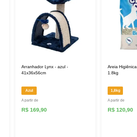
Arranhador Lynx - azul -
Areia Higiênic
41x36x56cm
1.8kg
Azul
1,8kg
A partir de
A partir de
R$ 169,90
R$ 120,90