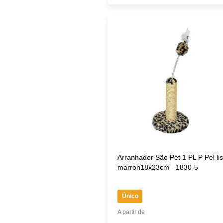
Arranhador São Pet 1 PL P Pel li
marron18x23cm - 1830-5
Único
A partir de