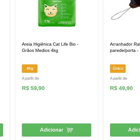
Areia Higiênica Cat Life Bio -
Arranhador Rat
Grãos Medios 4kg
parede/porta 
4kg
Único
A partir de
A partir de
R$ 59,90
R$ 49,90
Adicionar
Adic