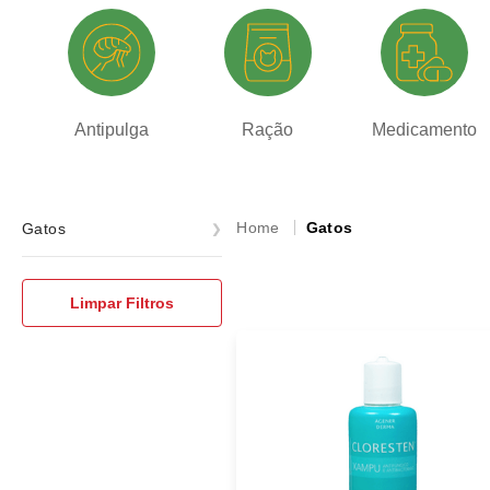
Antipulga
Ração
Medicamento
Gatos
Gatos
Antipulgas
Limpar Filtros
Areias e Caixas Higiênicas
Arranhadores e Camas
Bolsas e Caixas de Transporte
Brinquedos
Comedouros e Bebedouros
Higiene e Limpeza