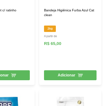
 c/ ratinho
Bandeja Higiênica Furba Azul Cat
clean
2kg
A partir de
R$ 65,00
ionar
Adicionar