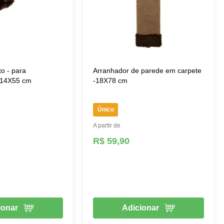
o - para
Arranhador de parede em carpete
- 14X55 cm
-18X78 cm
Único
A partir de
R$ 59,90
ionar
Adicionar