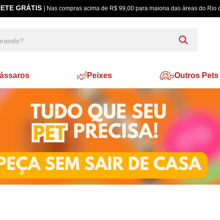
5% à Vista
| Pagamento Pix ou Boleto Bancário
ássaros
Peixes
Outros Pets