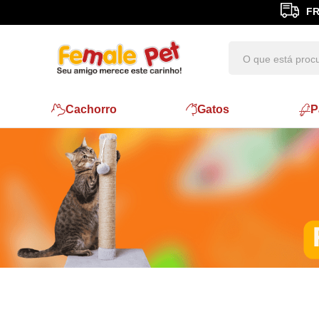
Cachorro
Gatos
P