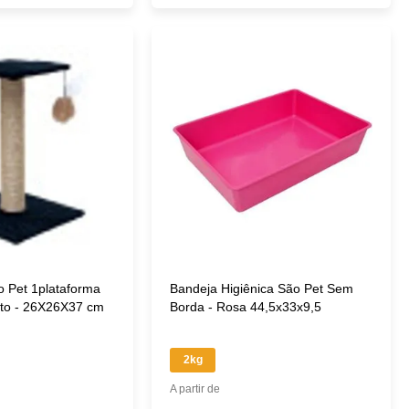
o Pet 1plataforma
Bandeja Higiênica São Pet Sem
eto - 26X26X37 cm
Borda - Rosa 44,5x33x9,5
2kg
A partir de