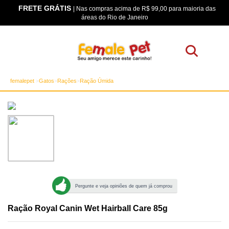
FRETE GRÁTIS
os
| Nas compras acima de R$ 99,00 para maioria das
áreas do Rio de Janeiro
femalepet
Gatos
Rações
Ração Úmida
Pergunte e veja opiniões de quem já comprou
Ração Royal Canin Wet Hairball Care 85g