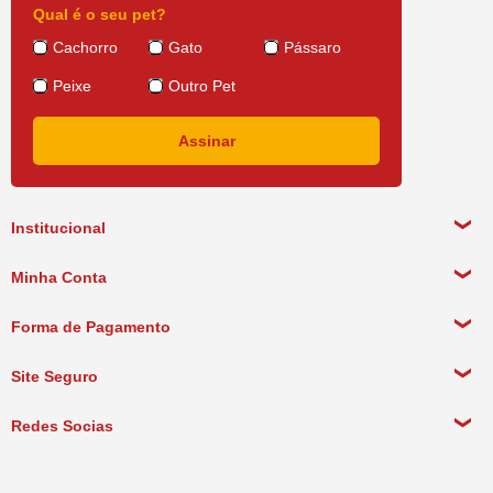
Qual é o seu pet?
Cachorro
Gato
Pássaro
Peixe
Outro Pet
Institucional
Sobre a empresa
Minha Conta
Política de Privacidade
Meus Dados Pessoais
Forma de Pagamento
Política de Pagamento
Meus Pedidos
Política de Entrega
Site Seguro
Política de Devolução
Redes Socias
Política de Compra Recorrente