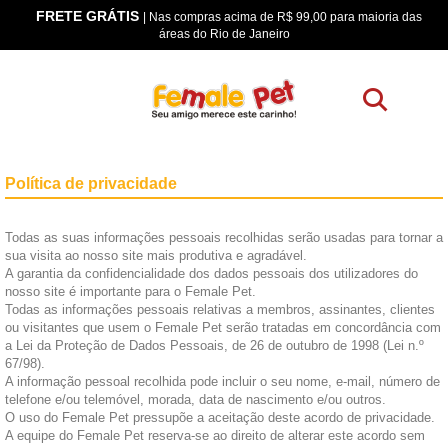
FRETE GRÁTIS
os
| Nas compras acima de R$ 99,00 para maioria das
áreas do Rio de Janeiro
Política de privacidade
Todas as suas informações pessoais recolhidas serão usadas para tornar a
sua visita ao nosso site mais produtiva e agradável.
A garantia da confidencialidade dos dados pessoais dos utilizadores do
nosso site é importante para o Female Pet.
Todas as informações pessoais relativas a membros, assinantes, clientes
ou visitantes que usem o Female Pet serão tratadas em concordância com
a Lei da Proteção de Dados Pessoais, de 26 de outubro de 1998 (Lei n.º
67/98).
A informação pessoal recolhida pode incluir o seu nome, e-mail, número de
telefone e/ou telemóvel, morada, data de nascimento e/ou outros.
O uso do Female Pet pressupõe a aceitação deste acordo de privacidade.
A equipe do Female Pet reserva-se ao direito de alterar este acordo sem