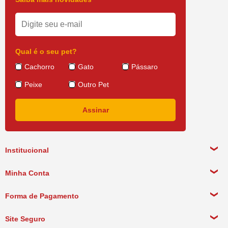
Qual é o seu pet?
Cachorro
Gato
Pássaro
Peixe
Outro Pet
Institucional
Sobre a empresa
Minha Conta
Política de Privacidade
Meus Dados Pessoais
Forma de Pagamento
Política de Pagamento
Meus Pedidos
Política de Entrega
Site Seguro