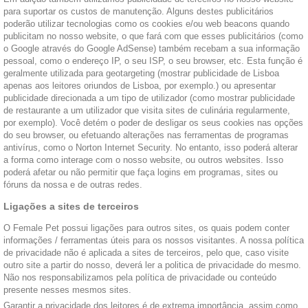
para suportar os custos de manutenção. Alguns destes publicitários
poderão utilizar tecnologias como os cookies e/ou web beacons quando
publicitam no nosso website, o que fará com que esses publicitários (como
o Google através do Google AdSense) também recebam a sua informação
pessoal, como o endereço IP, o seu ISP, o seu browser, etc. Esta função é
geralmente utilizada para geotargeting (mostrar publicidade de Lisboa
apenas aos leitores oriundos de Lisboa, por exemplo.) ou apresentar
publicidade direcionada a um tipo de utilizador (como mostrar publicidade
de restaurante a um utilizador que visita sites de culinária regularmente,
por exemplo). Você detém o poder de desligar os seus cookies nas opções
do seu browser, ou efetuando alterações nas ferramentas de programas
antivírus, como o Norton Internet Security. No entanto, isso poderá alterar
a forma como interage com o nosso website, ou outros websites. Isso
poderá afetar ou não permitir que faça logins em programas, sites ou
fóruns da nossa e de outras redes.
Ligações a sites de terceiros
O Female Pet possui ligações para outros sites, os quais podem conter
informações / ferramentas úteis para os nossos visitantes. A nossa política
de privacidade não é aplicada a sites de terceiros, pelo que, caso visite
outro site a partir do nosso, deverá ler a politica de privacidade do mesmo.
Não nos responsabilizamos pela política de privacidade ou conteúdo
presente nesses mesmos sites.
Garantir a privacidade dos leitores é de extrema importância, assim como