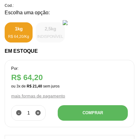
Cod.:
1kg
2,5kg
R$ 64,20/Kg
INDISPONÍVEL
EM ESTOQUE
Por:
R$ 64,20
ou
3
x
de
R$ 21,40
mais formas de pagamento
-
+
COMPRAR