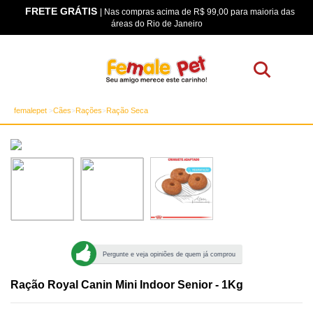
FRETE GRÁTIS
os
| Nas compras acima de R$ 99,00 para maioria das
áreas do Rio de Janeiro
femalepet
Cães
Rações
Ração Seca
Pergunte e veja opiniões de quem já comprou
Ração Royal Canin Mini Indoor Senior - 1Kg