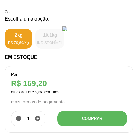
Cod.:
2kg
10,1kg
R$ 79,60/Kg
INDISPONÍVEL
EM ESTOQUE
Por:
R$ 159,20
ou
3
x
de
R$ 53,06
mais formas de pagamento
-
+
COMPRAR