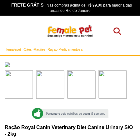
FRETE GRÁTIS
os
| Nas compras acima de R$ 99,00 para maioria das
áreas do Rio de Janeiro
femalepet
Cães
Rações
Ração Medicamentosa
Pergunte e veja opiniões de quem já comprou
Ração Royal Canin Veterinary Diet Canine Urinary S/O
- 2kg