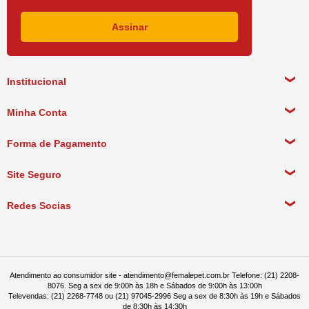
Institucional
Sobre a empresa
Minha Conta
Política de Privacidade
Meus Dados Pessoais
Forma de Pagamento
Política de Pagamento
Meus Pedidos
Política de Entrega
Site Seguro
Política de Devolução
Redes Socias
Política de Compra Recorrente
Atendimento ao consumidor site - atendimento@femalepet.com.br Telefone: (21) 2208-
8076. Seg a sex de 9:00h às 18h e Sábados de 9:00h às 13:00h
Televendas: (21) 2268-7748 ou (21) 97045-2996 Seg a sex de 8:30h às 19h e Sábados
de 8:30h às 14:30h