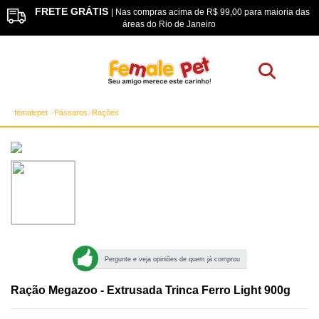
FRETE GRÁTIS
os
| Nas compras acima de R$ 99,00 para maioria das
áreas do Rio de Janeiro
femalepet
Pássaros
Rações
Pergunte e veja opiniões de quem já comprou
Ração Megazoo - Extrusada Trinca Ferro Light 900g