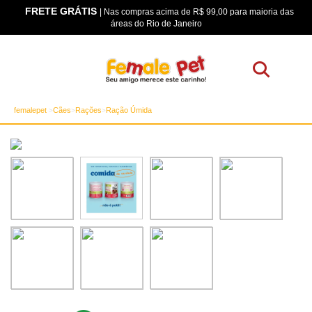
FRETE GRÁTIS
os
| Nas compras acima de R$ 99,00 para maioria das
áreas do Rio de Janeiro
femalepet
Cães
Rações
Ração Úmida