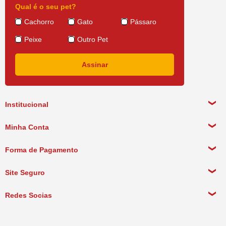
Qual é o seu pet?
Cachorro
Gato
Pássaro
Peixe
Outro Pet
Institucional
Sobre a empresa
Minha Conta
Política de Privacidade
Meus Dados Pessoais
Forma de Pagamento
Política de Pagamento
Meus Pedidos
Política de Entrega
Site Seguro
Política de Devolução
Redes Socias
Política de Compra Recorrente