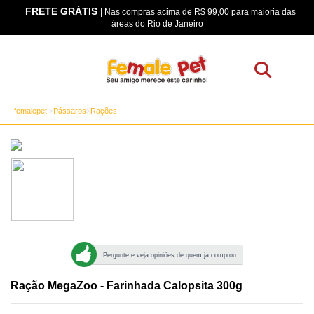
FRETE GRÁTIS
os
| Nas compras acima de R$ 99,00 para maioria das
áreas do Rio de Janeiro
femalepet
Pássaros
Rações
Pergunte e veja opiniões de quem já comprou
Ração MegaZoo - Farinhada Calopsita 300g