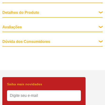
Detalhes do Produto
Tipo de Pássaro
Avaliações
Calopsitas
Modo de usar
Dúvida dos Consumidores
.
Saiba mais novidades