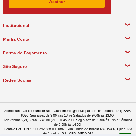
Institucional
Sobre a empresa
Minha Conta
Política de Privacidade
Meus Dados Pessoais
Forma de Pagamento
Política de Pagamento
Meus Pedidos
Política de Entrega
Site Seguro
Política de Devolução
Redes Socias
Política de Compra Recorrente
Atendimento ao consumidor site - atendimento@femalepet.com.br Telefone: (21) 2208-
8076. Seg a sex de 9:00h às 18h e Sábados de 9:00h às 13:00h
Televendas: (21) 2268-7748 ou (21) 97045-2996 Seg a sex de 8:30h às 19h e Sábados
de 8:30h às 14:30h
Female Pet - CNPJ: 17.292.888.0001/86 - Rua Conde de Bonfim 482, loja A, Tijuca, Rio
de Janeiro - RJ - CEP: 20520-054