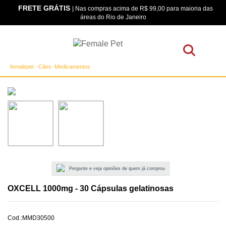
FRETE GRÁTIS
os
| Nas compras acima de R$ 99,00 para maioria das
áreas do Rio de Janeiro
femalepet
Cães
Medicamentos
Pergunte e veja opiniões de quem já comprou
OXCELL 1000mg - 30 Cápsulas gelatinosas
Cod.:
MMD30500