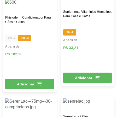
Suplemento Vitamínico Hemolipet
Para Cães e Gatos
Phisioderm Condicionador Para
Cães e Gatos
30ml
500ml
250ml
A partir de
A partir de
R$ 33,21
R$ 182,20
Adicionar
Adicionar
SerenLac - 225mg