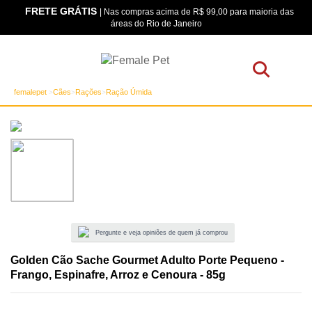
FRETE GRÁTIS
os
| Nas compras acima de R$ 99,00 para maioria das
áreas do Rio de Janeiro
femalepet
Cães
Rações
Ração Úmida
Pergunte e veja opiniões de quem já comprou
Golden Cão Sache Gourmet Adulto Porte Pequeno -
Frango, Espinafre, Arroz e Cenoura - 85g