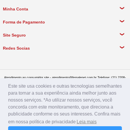
Sobre a empresa
Minha Conta
Política de Privacidade
Meus Dados Pessoais
Forma de Pagamento
Política de Pagamento
Meus Pedidos
Política de Entrega
Site Seguro
Política de Devolução
Redes Socias
Política de Compra Recorrente
Atendimento ao consumidor site - atendimento@femalepet.com.br Telefone: (21) 2208-
8076. Seg a sex de 9:00h às 18h e Sábados de 9:00h às 13:00h
Este site usa cookies e outras tecnologias semelhantes
Televendas: (21) 2268-7748 ou (21) 97045-2996 Seg a sex de 8:30h às 19h e Sábados
de 8:30h às 14:30h
para tornar a sua experiência ainda melhor junto aos
Female Pet - CNPJ: 17.292.888.0001/86 - Rua Conde de Bonfim 482, loja A, Tijuca, Rio
de Janeiro - RJ - CEP: 20520-054
nossos serviços. *Ao utilizar nossos serviços, você
concorda com este monitoramento, que direciona a
publicidade conforme os seus interesses. Confira mais
em nossa política de privacidade
Leia mais