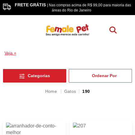
FRETE GRÁTIS
os
| Nas compras acima de R$ 99,00 para maioria das
áreas do Rio de Janeiro
Veja +
Categorias
Gatos
190