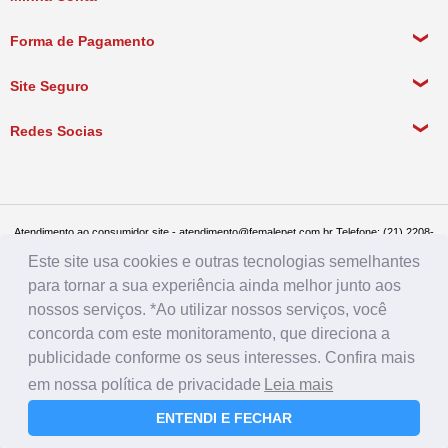
Política de Privacidade
Meus Dados Pessoais
Forma de Pagamento
Política de Pagamento
Meus Pedidos
Política de Entrega
Site Seguro
Política de Devolução
Redes Socias
Política de Compra Recorrente
Atendimento ao consumidor site - atendimento@femalepet.com.br Telefone: (21) 2208-
8076. Seg a sex de 9:00h às 18h e Sábados de 9:00h às 13:00h
Este site usa cookies e outras tecnologias semelhantes
Televendas: (21) 2268-7748 ou (21) 97045-2996 Seg a sex de 8:30h às 19h e Sábados
de 8:30h às 14:30h
para tornar a sua experiência ainda melhor junto aos
Female Pet - CNPJ: 17.292.888.0001/86 - Rua Conde de Bonfim 482, loja A, Tijuca, Rio
nossos serviços. *Ao utilizar nossos serviços, você
de Janeiro - RJ - CEP: 20520-054
concorda com este monitoramento, que direciona a
publicidade conforme os seus interesses. Confira mais
em nossa política de privacidade
Leia mais
ENTENDI E FECHAR
Farmácia
Rações
Menu
Login