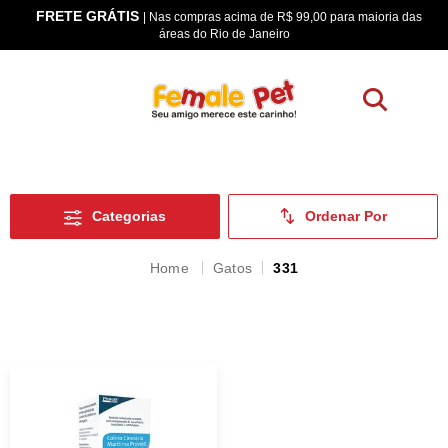
FRETE GRÁTIS
os
| Nas compras acima de R$ 99,00 para maioria das
áreas do Rio de Janeiro
Categorias
Gatos
331