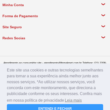
Sobre a empresa
Minha Conta
Política de Privacidade
Meus Dados Pessoais
Forma de Pagamento
Política de Pagamento
Meus Pedidos
Política de Entrega
Site Seguro
Política de Devolução
Redes Socias
Política de Compra Recorrente
Atendimento ao consumidor site - atendimento@femalepet.com.br Telefone: (21) 2208-
8076. Seg a sex de 9:00h às 18h e Sábados de 9:00h às 13:00h
Este site usa cookies e outras tecnologias semelhantes
Televendas: (21) 2268-7748 ou (21) 97045-2996 Seg a sex de 8:30h às 19h e Sábados
de 8:30h às 14:30h
para tornar a sua experiência ainda melhor junto aos
Female Pet - CNPJ: 17.292.888.0001/86 - Rua Conde de Bonfim 482, loja A, Tijuca, Rio
nossos serviços. *Ao utilizar nossos serviços, você
de Janeiro - RJ - CEP: 20520-054
concorda com este monitoramento, que direciona a
publicidade conforme os seus interesses. Confira mais
em nossa política de privacidade
Leia mais
ENTENDI E FECHAR