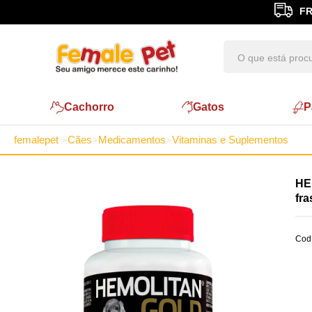
FR
Cachorro
Gatos
P
femalepet
Cães
Medicamentos
Vitaminas e Suplementos
HE
fr
Cod.