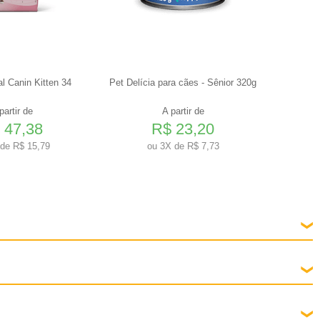
l Canin Kitten 34
Pet Delícia para cães - Sênior 320g
Ração M
Calop
partir de
A partir de
 47,38
R$ 23,20
de R$ 15,79
ou
3X de R$ 7,73
sanguíneas. Indicado também para auxiliar o crescimento e desenvolvimento dos