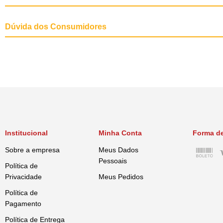
Dúvida dos Consumidores
Níveis de garantia por kg do produ
Ácido Fólico (Mín.)………………
Ácido Nicotínico (Mín.)………
Institucional
Minha Conta
Forma d
Sobre a empresa
Meus Dados
Pessoais
Política de
Pantotenato de Cálcio (Mín.)
Privacidade
Meus Pedidos
Política de
Pagamento
Vitamina B1 (Mín.)………………
Política de Entrega