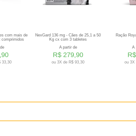
ães com mais de
NexGard 136 mg - Cães de 25,1 a 50
Ração Roya
2 comprimidos
Kg cx com 3 tabletes
 de
A partir de
A 
,90
R$ 279,90
R$
 33,30
ou
3X de R$ 93,30
ou
3X 
fenóis e energia, é importante para o metabolismo e para a formação das células 