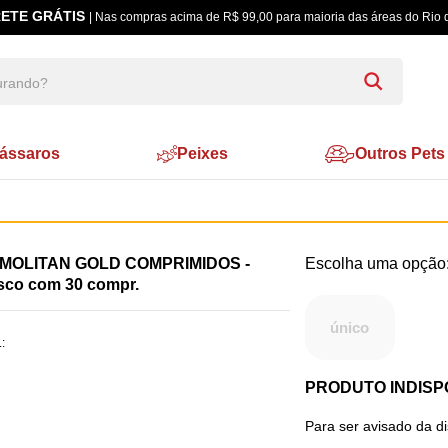
ETE GRÁTIS
| Nas compras acima de R$ 99,00 para maioria das áreas do Rio 
ássaros
Peixes
Outros Pets
MOLITAN GOLD COMPRIMIDOS -
asco com 30 compr.
único
:
PRODUTO INDISP
Para ser avisado da d