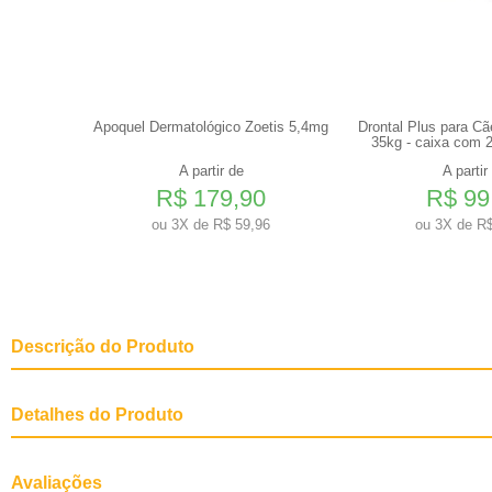
s até 4kg
Apoquel Dermatológico Zoetis 5,4mg
Drontal Plus para C
35kg - caixa com 
A partir de
A partir
R$ 179,90
R$ 99
0
ou
3X de R$ 59,96
ou
3X de R$
Descrição do Produto
Detalhes do Produto
Outras Informações
Rico em vitaminas, minerais, poli
animais de companhia.
Avaliações