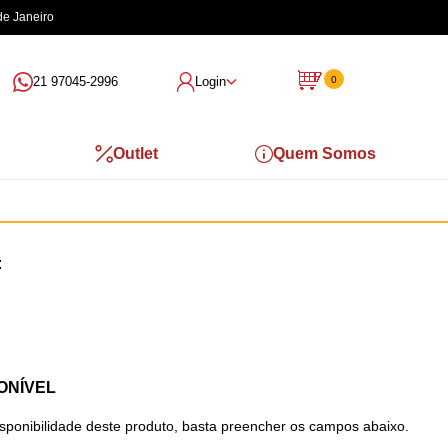
de Janeiro
21 97045-2996
Login
0
Outlet
Quem Somos
ONÍVEL
isponibilidade deste produto, basta preencher os campos abaixo.