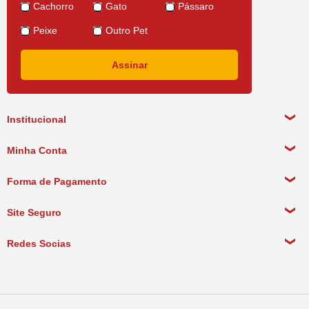
Cachorro
Gato
Pássaro
Peixe
Outro Pet
Institucional
Sobre a empresa
Minha Conta
Política de Privacidade
Meus Dados Pessoais
Forma de Pagamento
Política de Pagamento
Meus Pedidos
Política de Entrega
Site Seguro
Política de Devolução
Redes Socias
Política de Compra Recorrente