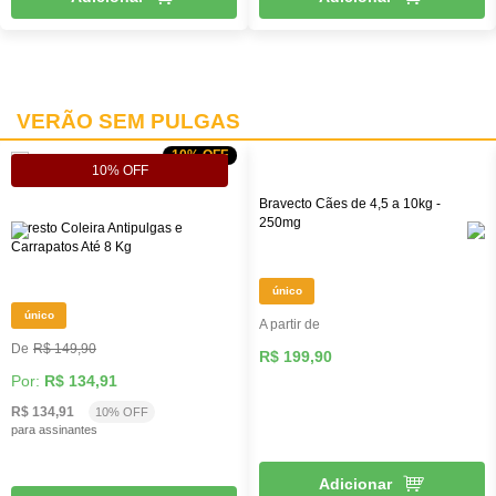
VERÃO SEM PULGAS
10% OFF
10% OFF
Bravecto Cães de 4,5 a 10kg -
250mg
Seresto Coleira Antipulgas e
Carrapatos Até 8 Kg
único
único
A partir de
R$ 149,90
R$ 199,90
Por:
R$ 134,91
R$ 134,91
10% OFF
para assinantes
Adicionar