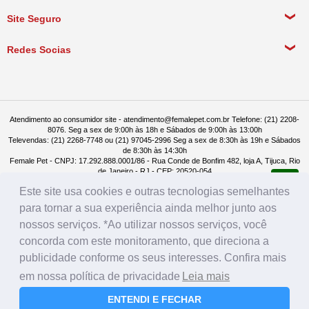
Meus Pedidos
Política de Entrega
Site Seguro
Política de Devolução
Redes Socias
Política de Compra Recorrente
Atendimento ao consumidor site - atendimento@femalepet.com.br Telefone: (21) 2208-
8076. Seg a sex de 9:00h às 18h e Sábados de 9:00h às 13:00h
Televendas: (21) 2268-7748 ou (21) 97045-2996 Seg a sex de 8:30h às 19h e Sábados
de 8:30h às 14:30h
Female Pet - CNPJ: 17.292.888.0001/86 - Rua Conde de Bonfim 482, loja A, Tijuca, Rio
de Janeiro - RJ - CEP: 20520-054
Este site usa cookies e outras tecnologias semelhantes
para tornar a sua experiência ainda melhor junto aos
nossos serviços. *Ao utilizar nossos serviços, você
concorda com este monitoramento, que direciona a
publicidade conforme os seus interesses. Confira mais
em nossa política de privacidade
Leia mais
ENTENDI E FECHAR