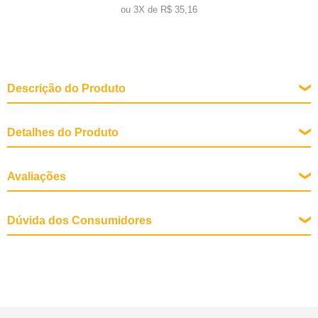
ou
3X de R$ 35,16
Descrição do Produto
Detalhes do Produto
Tipos
Avaliações
Cuidados com a Pele
Dúvida dos Consumidores