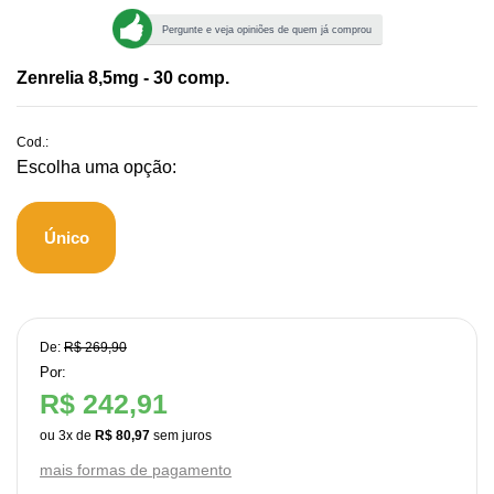
Pergunte e veja opiniões de quem já comprou
Zenrelia 8,5mg - 30 comp.
Cod.:
Único
De:
R$ 269,90
Por:
R$ 242,91
ou
3
x
de
R$ 80,97
mais formas de pagamento