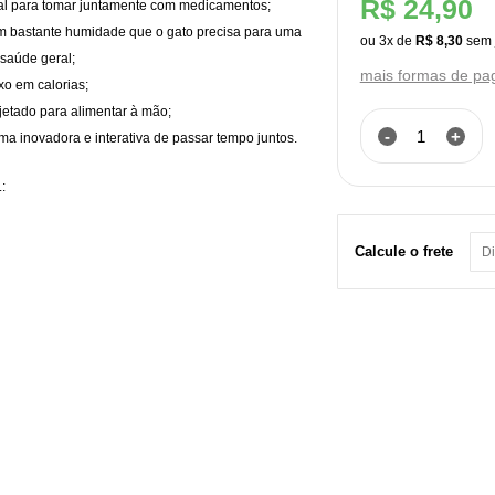
R$ 24,90
al para tomar juntamente com medicamentos;
 bastante humidade que o gato precisa para uma
ou
3
x
de
R$ 8,30
saúde geral;
mais formas de p
xo em calorias;
jetado para alimentar à mão;
-
+
ma inovadora e interativa de passar tempo juntos.
:
Calcule o frete