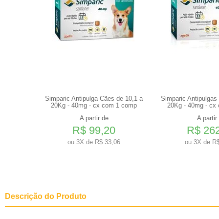
ada para
Simparic Antipulga Cães de 10,1 a
Simparic Antipulgas
s 350g
20Kg - 40mg - cx com 1 comp
20Kg - 40mg - cx
A partir de
A partir
R$ 99,20
R$ 26
0
ou
3X de R$ 33,06
ou
3X de R$
Descrição do Produto