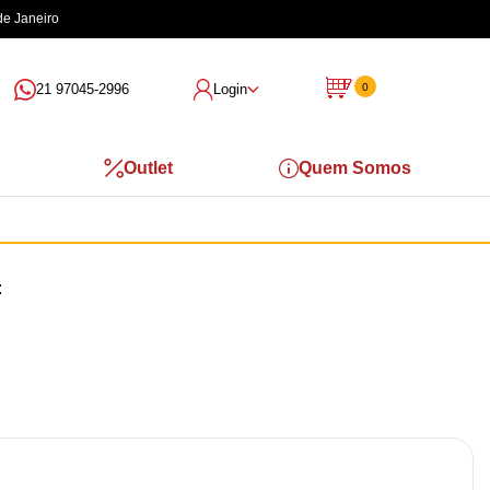
de Janeiro
21 97045-2996
Login
0
Outlet
Quem Somos