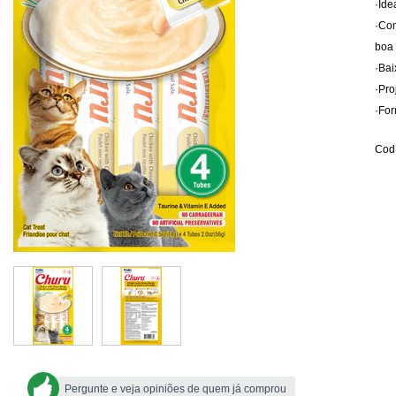
·Ide
·Com
boa 
·Bai
·Pro
·For
Cod.
Pergunte e veja opiniões de quem já comprou