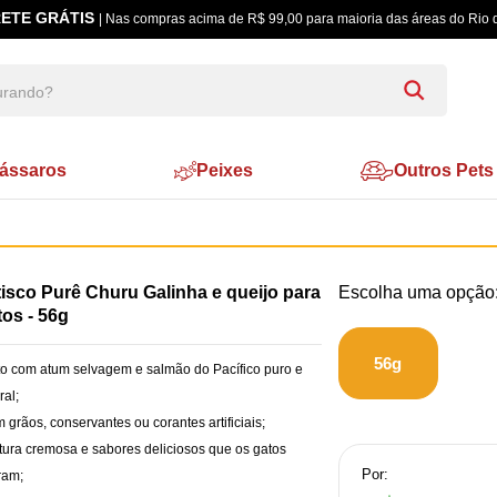
ETE GRÁTIS
| Nas compras acima de R$ 99,00 para maioria das áreas do Rio 
ássaros
Peixes
Outros Pets
isco Purê Churu Galinha e queijo para
os - 56g
56g
to com atum selvagem e salmão do Pacífico puro e
ral;
 grãos, conservantes ou corantes artificiais;
tura cremosa e sabores deliciosos que os gatos
Por:
ram;