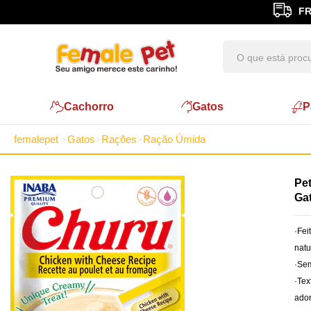
FR
Cachorro
Gatos
P
femalepet
Gatos
Rações
Ração Úmida
Pet
Gat
·Fei
natu
·Sem
·Tex
ado