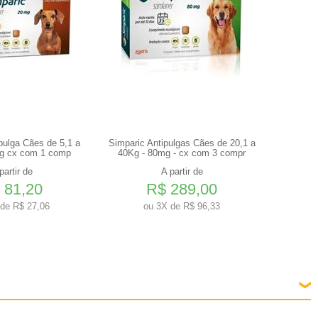
pulga Cães de 5,1 a
Simparic Antipulgas Cães de 20,1 a
Simparic
g cx com 1 comp
40Kg - 80mg - cx com 3 compr
2,5Kg
partir de
A partir de
 81,20
R$ 289,00
de R$ 27,06
ou
3X de R$ 96,33