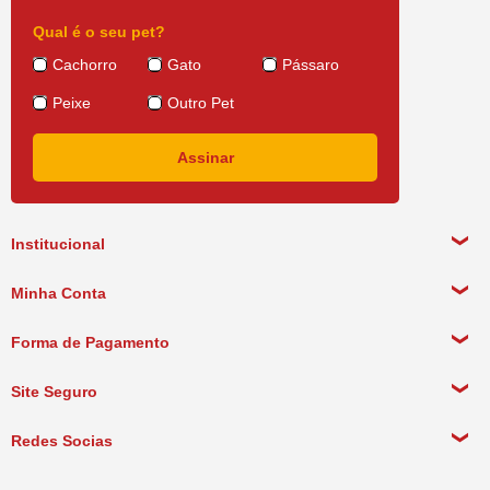
Qual é o seu pet?
Cachorro
Gato
Pássaro
Peixe
Outro Pet
Institucional
Sobre a empresa
Minha Conta
Política de Privacidade
Meus Dados Pessoais
Forma de Pagamento
Política de Pagamento
Meus Pedidos
Política de Entrega
Site Seguro
Política de Devolução
Redes Socias
Política de Compra Recorrente