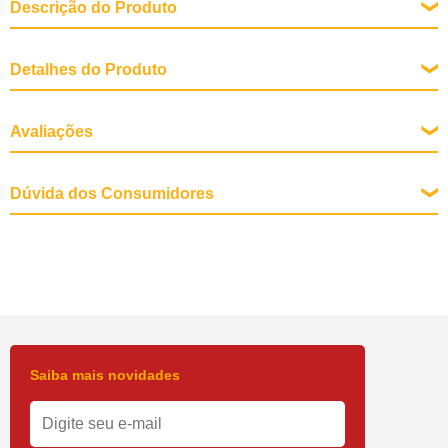
Descrição do Produto
Detalhes do Produto
Descrição Tópicos
Avaliações
- Produto natural;
- Não vicia;
- Atóxico;
- Proporciona relaxamento e acalma.
Dúvida dos Consumidores
Saiba mais novidades