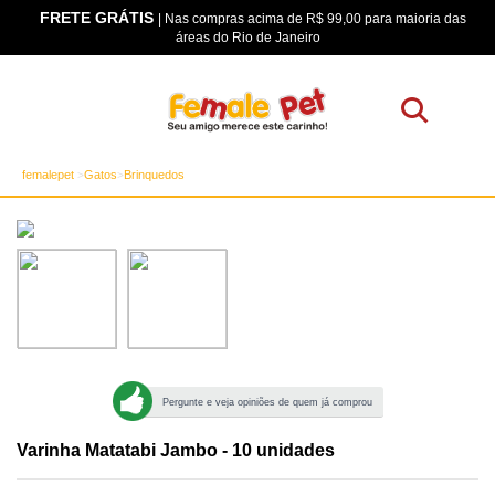
FRETE GRÁTIS
os
| Nas compras acima de R$ 99,00 para maioria das
áreas do Rio de Janeiro
femalepet
Gatos
Brinquedos
Pergunte e veja opiniões de quem já comprou
Varinha Matatabi Jambo - 10 unidades