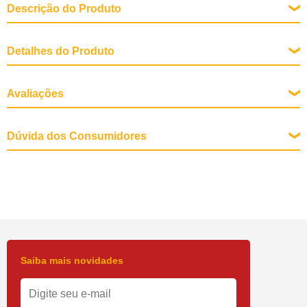
Descrição do Produto
Detalhes do Produto
Tipos
Avaliações
Shampoos
Marcas
Dúvida dos Consumidores
Sanol Dog
Saiba mais novidades