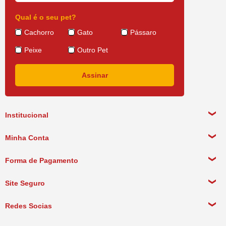
Qual é o seu pet?
Cachorro
Gato
Pássaro
Peixe
Outro Pet
Institucional
Sobre a empresa
Minha Conta
Política de Privacidade
Meus Dados Pessoais
Forma de Pagamento
Política de Pagamento
Meus Pedidos
Política de Entrega
Site Seguro
Política de Devolução
Redes Socias
Política de Compra Recorrente