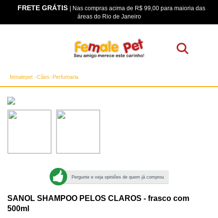
FRETE GRÁTIS
os
| Nas compras acima de R$ 99,00 para maioria das
áreas do Rio de Janeiro
femalepet
Cães
Perfumaria
Pergunte e veja opiniões de quem já comprou
SANOL SHAMPOO PELOS CLAROS - frasco com
500ml