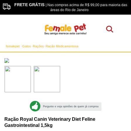
FRETE GRÁTIS
os
| Nas compras acima de R$ 99,00 para maioria das
áreas do Rio de Janeiro
femalepet
Gatos
Rações
Racão Medicamentosa
Pergunte e veja opiniões de quem já comprou
Ração Royal Canin Veterinary Diet Feline
Gastrointestinal 1,5kg