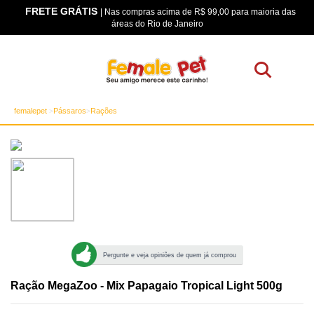
FRETE GRÁTIS
os
| Nas compras acima de R$ 99,00 para maioria das
áreas do Rio de Janeiro
femalepet
Pássaros
Rações
Pergunte e veja opiniões de quem já comprou
Ração MegaZoo - Mix Papagaio Tropical Light 500g