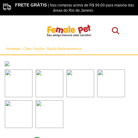
FRETE GRÁTIS
os
| Nas compras acima de R$ 99,00 para maioria das
áreas do Rio de Janeiro
femalepet
Cães
Rações
Ração Medicamentosa