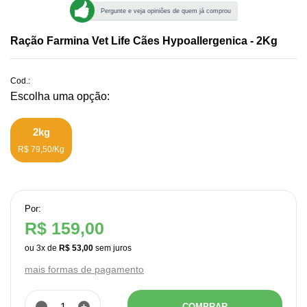
Pergunte e veja opiniões de quem já comprou
Ração Farmina Vet Life Cães Hypoallergenica - 2Kg
Cod.:
2kg
R$ 79,50/Kg
Por:
R$ 159,00
ou
3
x
de
R$ 53,00
mais formas de pagamento
-
+
COMPRAR