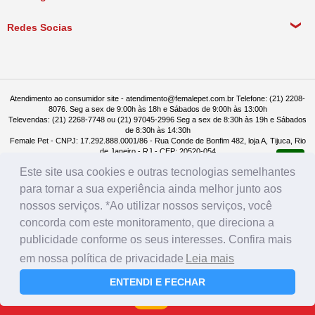
Política de Devolução
Redes Socias
Política de Compra Recorrente
Atendimento ao consumidor site - atendimento@femalepet.com.br Telefone: (21) 2208-
8076. Seg a sex de 9:00h às 18h e Sábados de 9:00h às 13:00h
Televendas: (21) 2268-7748 ou (21) 97045-2996 Seg a sex de 8:30h às 19h e Sábados
de 8:30h às 14:30h
Female Pet - CNPJ: 17.292.888.0001/86 - Rua Conde de Bonfim 482, loja A, Tijuca, Rio
de Janeiro - RJ - CEP: 20520-054
Este site usa cookies e outras tecnologias semelhantes
para tornar a sua experiência ainda melhor junto aos
nossos serviços. *Ao utilizar nossos serviços, você
concorda com este monitoramento, que direciona a
publicidade conforme os seus interesses. Confira mais
em nossa política de privacidade
Leia mais
ENTENDI E FECHAR
Farmácia
Rações
Menu
Login