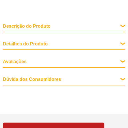
Descrição do Produto
Detalhes do Produto
Fases de Vida
Avaliações
Adulto
Indicação
Dúvida dos Consumidores
Cães com alergias ou intolerância a nutrientes
Raça Específica
Todas
Marcas
Farmina Vet Life
Tipos da Ração