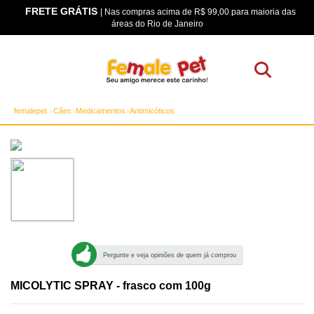
FRETE GRÁTIS
os
| Nas compras acima de R$ 99,00 para maioria das
áreas do Rio de Janeiro
femalepet
Cães
Medicamentos
Antimicóticos
Pergunte e veja opiniões de quem já comprou
MICOLYTIC SPRAY - frasco com 100g