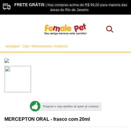
FRETE GRÁTIS
os
| Nas compras acima de R$ 99,00 para maioria das
áreas do Rio de Janeiro
femalepet
Cães
Medicamentos
Antitóxico
Pergunte e veja opiniões de quem já comprou
MERCEPTON ORAL - frasco com 20ml