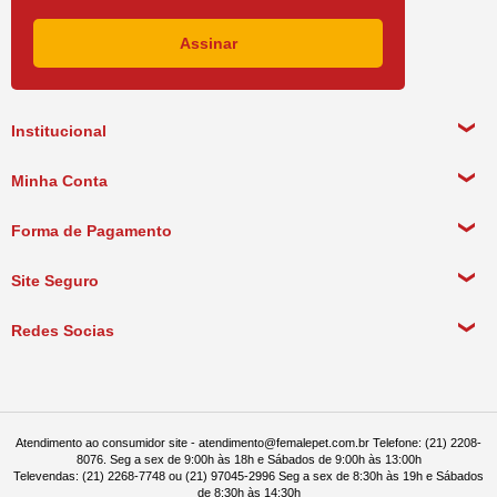
Institucional
Sobre a empresa
Minha Conta
Política de Privacidade
Meus Dados Pessoais
Forma de Pagamento
Política de Pagamento
Meus Pedidos
Política de Entrega
Site Seguro
Política de Devolução
Redes Socias
Política de Compra Recorrente
Atendimento ao consumidor site - atendimento@femalepet.com.br Telefone: (21) 2208-
8076. Seg a sex de 9:00h às 18h e Sábados de 9:00h às 13:00h
Televendas: (21) 2268-7748 ou (21) 97045-2996 Seg a sex de 8:30h às 19h e Sábados
de 8:30h às 14:30h