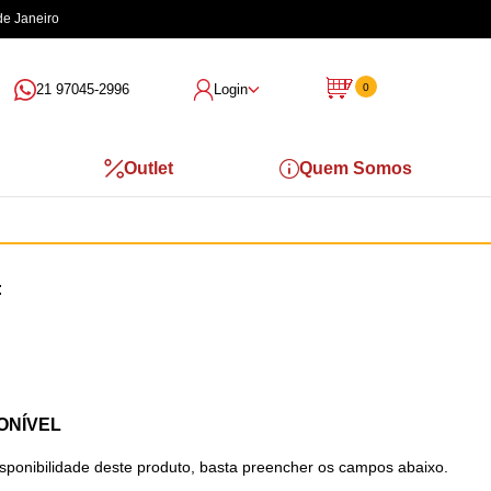
de Janeiro
21 97045-2996
Login
0
Outlet
Quem Somos
ONÍVEL
isponibilidade deste produto, basta preencher os campos abaixo.