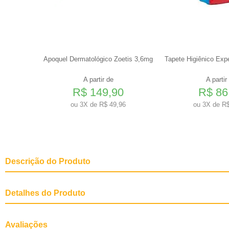
s até 4kg
Apoquel Dermatológico Zoetis 3,6mg
Tapete Higiênico Exp
A partir de
A partir
R$ 149,90
R$ 86
0
ou
3X de R$ 49,96
ou
3X de R$
Descrição do Produto
Detalhes do Produto
Fases de Vida
Adulto
Avaliações
Tamanho do Pet
Todos os tamanhos