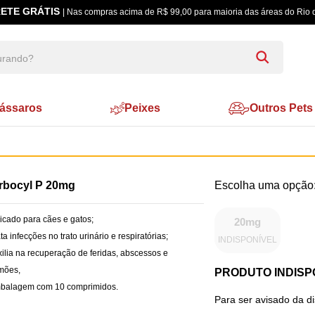
ETE GRÁTIS
| Nas compras acima de R$ 99,00 para maioria das áreas do Rio 
ássaros
Peixes
Outros Pets
rbocyl P 20mg
dicado para cães e gatos;
20mg
ata infecções no trato urinário e respiratórias;
INDISPONÍVEL
xilia na recuperação de feridas, abscessos e
mões,
PRODUTO INDISP
mbalagem com 10 comprimidos.
Para ser avisado da d