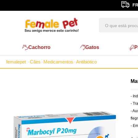
FR
Cachorro
Gatos
P
femalepet
Cães
Medicamentos
Antibiótico
Ma
- In
- Tr
- Au
fleg
- E