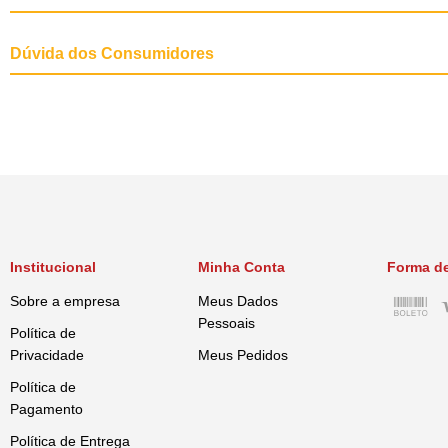
Composição
Cada comprimido de MARBOCYL P 20 mg con
Dúvida dos Consumidores
Aplicação
MARBOCYL P 20 mg: 1 comprimido 
Institucional
Minha Conta
Forma d
Sobre a empresa
Meus Dados
Pessoais
Política de
Privacidade
Meus Pedidos
Política de
Pagamento
Política de Entrega