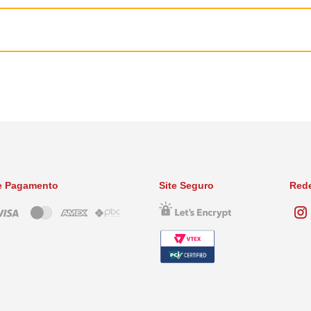
tém: Marbofloxacina ....................................20,0 mg Excipiente q.s.p ..............
para cada 10,0 Kg de peso vivo por dia
e Pagamento
Site Seguro
Rede