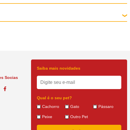
...................280,0 mg
Saiba mais novidades
s Socias
Qual é o seu pet?
Cachorro
Gato
Pássaro
Peixe
Outro Pet