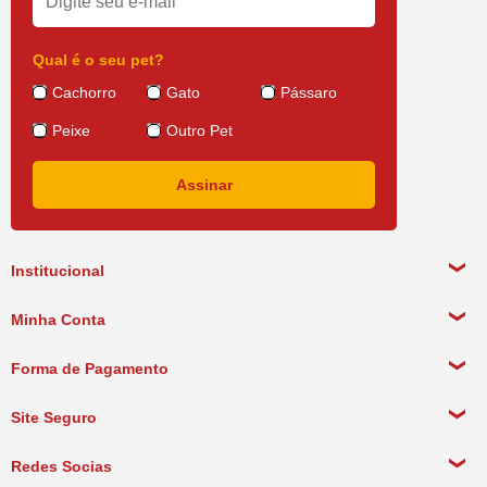
Qual é o seu pet?
Cachorro
Gato
Pássaro
Peixe
Outro Pet
Institucional
Sobre a empresa
Minha Conta
Política de Privacidade
Meus Dados Pessoais
Forma de Pagamento
Política de Pagamento
Meus Pedidos
Política de Entrega
Site Seguro
Política de Devolução
Redes Socias
Política de Compra Recorrente