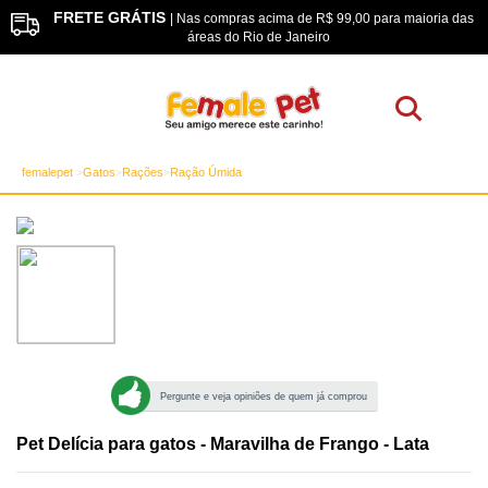
FRETE GRÁTIS
os
| Nas compras acima de R$ 99,00 para maioria das
áreas do Rio de Janeiro
femalepet
Gatos
Rações
Ração Úmida
Pergunte e veja opiniões de quem já comprou
Pet Delícia para gatos - Maravilha de Frango - Lata