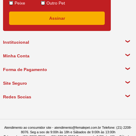
Peixe
Outro Pet
Institucional
Sobre a empresa
Minha Conta
Política de Privacidade
Meus Dados Pessoais
Forma de Pagamento
Política de Pagamento
Meus Pedidos
Política de Entrega
Site Seguro
Política de Devolução
Redes Socias
Política de Compra Recorrente
Atendimento ao consumidor site - atendimento@femalepet.com.br Telefone: (21) 2208-
8076. Seg a sex de 9:00h às 18h e Sábados de 9:00h às 13:00h