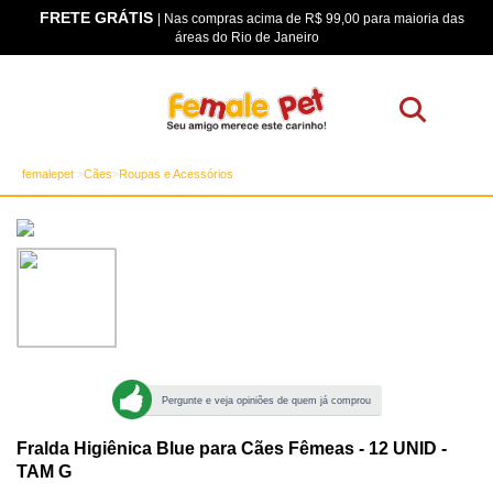
FRETE GRÁTIS
os
| Nas compras acima de R$ 99,00 para maioria das
áreas do Rio de Janeiro
femalepet
Cães
Roupas e Acessórios
Pergunte e veja opiniões de quem já comprou
Fralda Higiênica Blue para Cães Fêmeas - 12 UNID -
TAM G