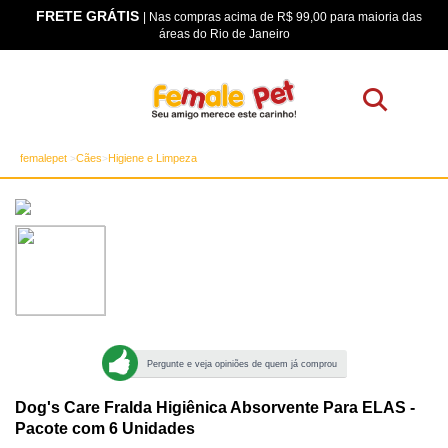
FRETE GRÁTIS
os
| Nas compras acima de R$ 99,00 para maioria das
áreas do Rio de Janeiro
femalepet
Cães
Higiene e Limpeza
Pergunte e veja opiniões de quem já comprou
Dog's Care Fralda Higiênica Absorvente Para ELAS -
Pacote com 6 Unidades