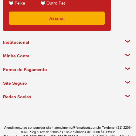
Peixe
Outro Pet
Institucional
Sobre a empresa
Minha Conta
Política de Privacidade
Meus Dados Pessoais
Forma de Pagamento
Política de Pagamento
Meus Pedidos
Política de Entrega
Site Seguro
Política de Devolução
Redes Socias
Política de Compra Recorrente
Atendimento ao consumidor site - atendimento@femalepet.com.br Telefone: (21) 2208-
8076. Seg a sex de 9:00h às 18h e Sábados de 9:00h às 13:00h