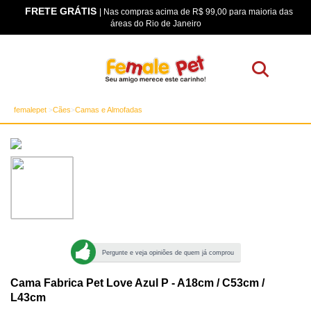
FRETE GRÁTIS
os
| Nas compras acima de R$ 99,00 para maioria das
áreas do Rio de Janeiro
femalepet
Cães
Camas e Almofadas
Pergunte e veja opiniões de quem já comprou
Cama Fabrica Pet Love Azul P - A18cm / C53cm /
L43cm