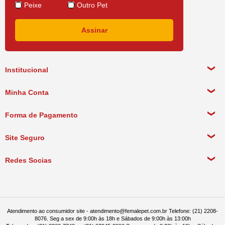
Peixe
Outro Pet
Institucional
Sobre a empresa
Minha Conta
Política de Privacidade
Meus Dados Pessoais
Forma de Pagamento
Política de Pagamento
Meus Pedidos
Política de Entrega
Site Seguro
Política de Devolução
Redes Socias
Política de Compra Recorrente
Atendimento ao consumidor site - atendimento@femalepet.com.br Telefone: (21) 2208-
8076. Seg a sex de 9:00h às 18h e Sábados de 9:00h às 13:00h