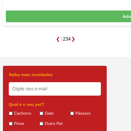
Adic
1
2
3
4
Saiba mais novidades
Qual é o seu pet?
Cachorro
Gato
Pássaro
Peixe
Outro Pet