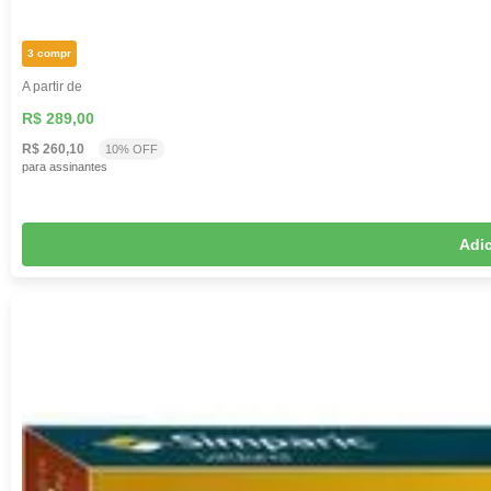
3 compr
A partir de
R$ 289,00
R$ 260,10
10% OFF
para assinantes
Adic