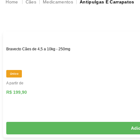
Cães
Medicamentos
Antipulgas E Carrapatos
adversos.
Bravecto Cães de 4,5 a 10kg - 250mg
único
A partir de
R$ 199,90
Adic