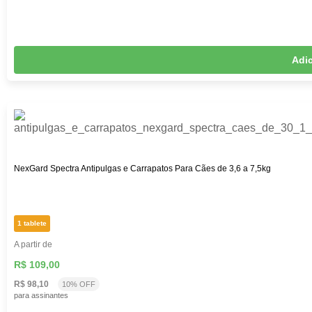
Adic
NexGard Spectra Antipulgas e Carrapatos Para Cães de 3,6 a 7,5kg
1 tablete
A partir de
R$ 109,00
R$ 98,10
10% OFF
para assinantes