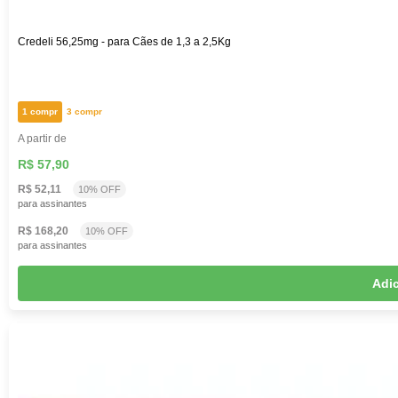
Credeli 56,25mg - para Cães de 1,3 a 2,5Kg
1 compr
3 compr
A partir de
R$ 57,90
R$ 52,11
10% OFF
para assinantes
R$ 168,20
10% OFF
para assinantes
Adic