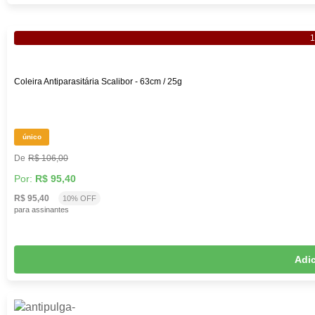
Coleira Antiparasitária Scalibor - 63cm / 25g
único
R$ 106,00
Por:
R$ 95,40
R$ 95,40
10% OFF
para assinantes
Adic