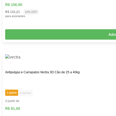
R$ 156,90
R$ 141,21
10% OFF
para assinantes
Adic
Antipulgas e Carrapatos Vectra 3D Cão de 25 a 40kg
1 pipeta
3 pipetas
A partir de
R$ 81,00