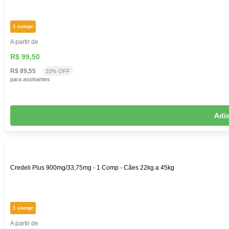
1 compr
A partir de
R$ 99,50
R$ 89,55
10% OFF
para assinantes
Adic
Credeli Plus 900mg/33,75mg - 1 Comp - Cães 22kg a 45kg
1 compr
A partir de