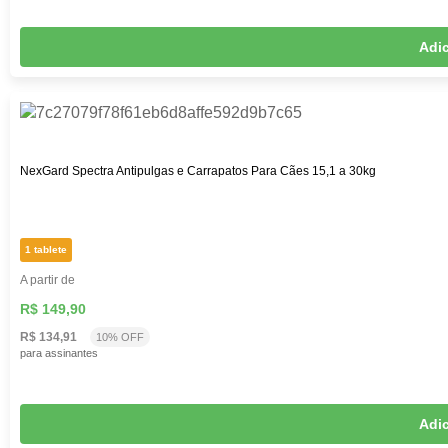
Adic
NexGard Spectra Antipulgas e Carrapatos Para Cães 15,1 a 30kg
1 tablete
A partir de
R$ 149,90
R$ 134,91
10% OFF
para assinantes
Adic