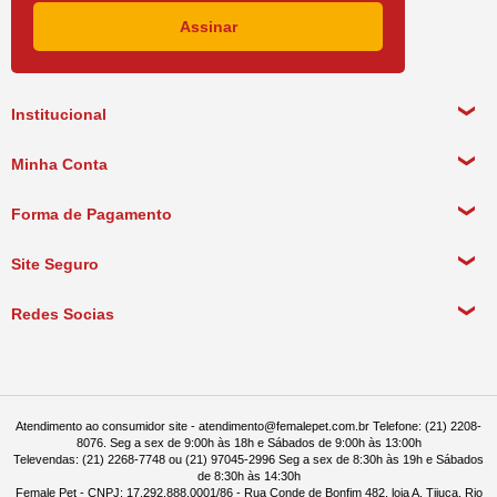
Institucional
Sobre a empresa
Minha Conta
Política de Privacidade
Meus Dados Pessoais
Forma de Pagamento
Política de Pagamento
Meus Pedidos
Política de Entrega
Site Seguro
Política de Devolução
Redes Socias
Política de Compra Recorrente
Atendimento ao consumidor site - atendimento@femalepet.com.br Telefone: (21) 2208-
8076. Seg a sex de 9:00h às 18h e Sábados de 9:00h às 13:00h
Televendas: (21) 2268-7748 ou (21) 97045-2996 Seg a sex de 8:30h às 19h e Sábados
de 8:30h às 14:30h
Female Pet - CNPJ: 17.292.888.0001/86 - Rua Conde de Bonfim 482, loja A, Tijuca, Rio