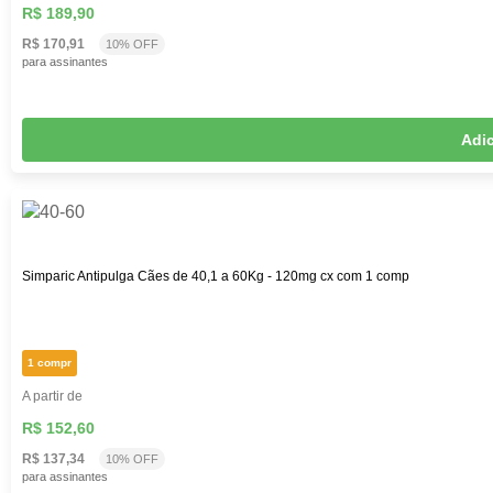
R$ 189,90
R$ 170,91
10% OFF
para assinantes
Adic
Simparic Antipulga Cães de 40,1 a 60Kg - 120mg cx com 1 comp
1 compr
A partir de
R$ 152,60
R$ 137,34
10% OFF
para assinantes