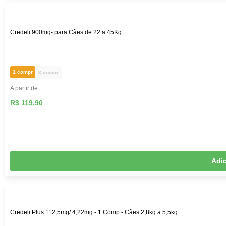
Credeli 900mg- para Cães de 22 a 45Kg
1 compr
3 compr
A partir de
R$ 119,90
Adic
Credeli Plus 112,5mg/ 4,22mg - 1 Comp - Cães 2,8kg a 5,5kg