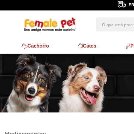
FR
Cachorro
Gatos
P