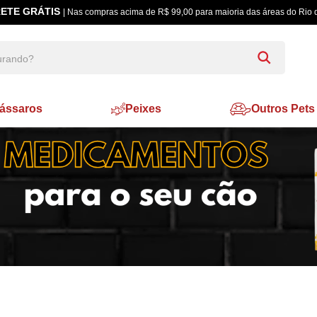
ETE GRÁTIS
| Nas compras acima de R$ 99,00 para maioria das áreas do Rio 
ássaros
Peixes
Outros Pets