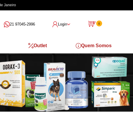
de Janeiro
21 97045-2996
Login
0
Outlet
Quem Somos