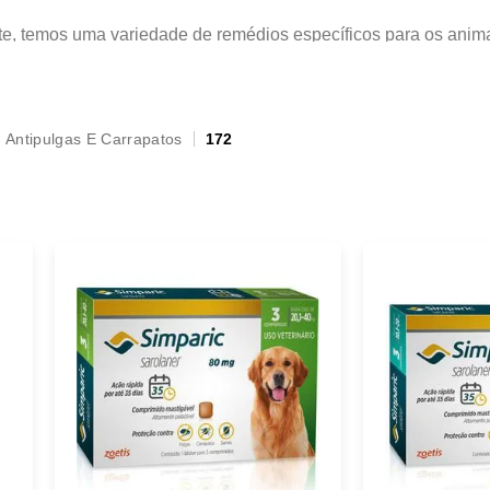
ente, temos uma variedade de remédios específicos para os an
pet. É sempre importante consultar o veterinário antes de ofe
Antipulgas E Carrapatos
172