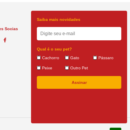
Saiba mais novidades
s Socias
Qual é o seu pet?
Cachorro
Gato
Pássaro
Peixe
Outro Pet