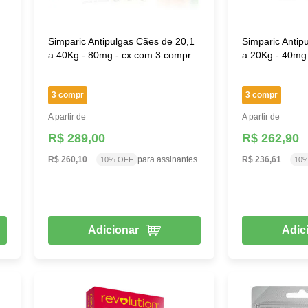
Simparic Antipulgas Cães de 20,1
Simparic Antip
a 40Kg - 80mg - cx com 3 compr
a 20Kg - 40mg
3 compr
3 compr
A partir de
A partir de
R$ 289,00
R$ 262,90
R$ 260,10
para assinantes
R$ 236,61
10% OFF
10
Adicionar
Adic