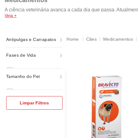
Medicamentos
A ciência veterinária avança a cada dia que passa. Atualm
Veja +
aumentar a expectativa de vida, bem-estar e longevidade do 
não causar efeitos adversos.
Cães
Medicamentos
Antipulgas e Carrapatos
Antipulgas e Carrapatos
Fases de Vida
Adulto
Tamanho do Pet
Todas as Fases
Raças Mini e Pequenas
Raças Médias
Limpar Filtros
Raças Grandes e Gigantes
Todos os tamanhos