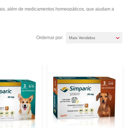
imais, além de medicamentos homeopáticos, que ajudam a
recer o medicamento ao seu animalzinho de estimação para
Mais Vendidos