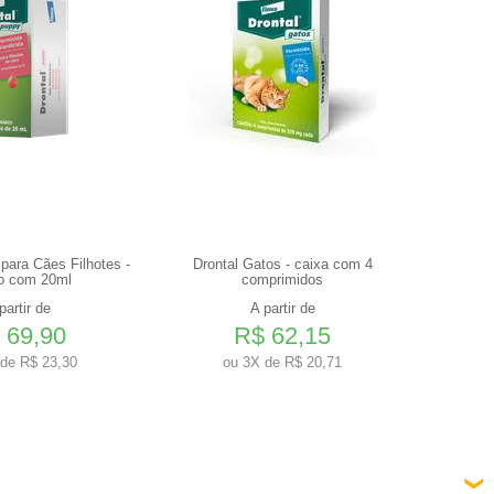
para Cães Filhotes -
Drontal Gatos - caixa com 4
Simparic
o com 20ml
comprimidos
2,5Kg
partir de
A partir de
 69,90
R$ 62,15
de R$ 23,30
ou
3X de R$ 20,71