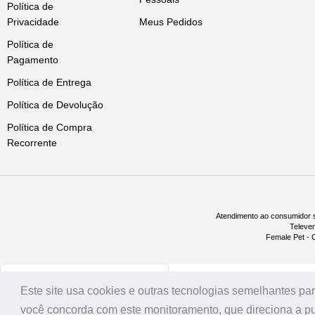
Política de
Bravecto 1400,0mg........1 > 40 - 56
Privacidade
Meus Pedidos
**Para cães com mais de 56 kg, u
Política de
Sobre o Fabricante
A MSD Saúde Animal oferece a vete
Pagamento
serviços de gerenciamento de saú
Política de Entrega
A MSD Saúde Animal está comprome
Política de Devolução
crescimento sustentável ao conti
Outras Informações
Indicação:
Política de Compra
BRAVECTO™ para o tratamento de i
Recorrente
longa duração de ação que promove
holocyclus, Dermacentor reticulat
cão e iniciar a alimentação para s
pulgas no ambiente, nas áreas às 
pode ser utilizado em cães reprodu
Atendimento ao consumidor s
Apresentação:
Televe
BRAVECTO™ Comprimido mastigável
Female Pet - C
Este site usa cookies e outras tecnologias semelhantes para
você concorda com este monitoramento, que direciona a pub