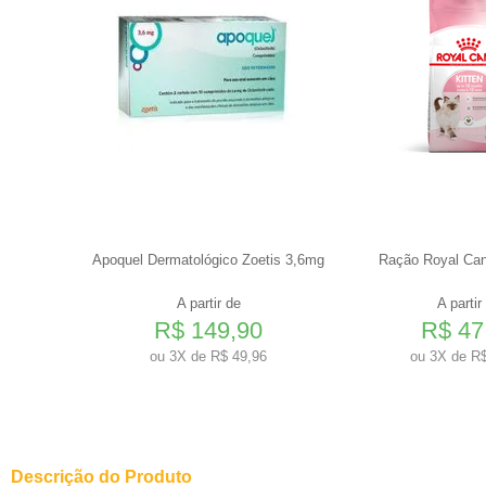
etis 5,4mg
Apoquel Dermatológico Zoetis 3,6mg
Ração Royal Cani
A partir de
A partir
0
R$ 149,90
R$ 47
6
ou
3X de R$ 49,96
ou
3X de R$
Descrição do Produto