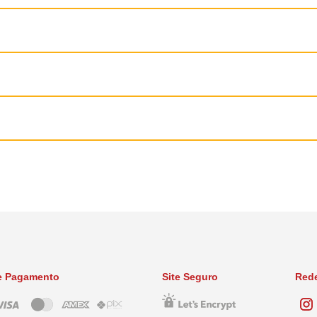
ases
s mastigáveis no ou por volta do horário de alimentação.
ável que é bem aceito pela maioria dos cães. Se um comprimido não for ingerid
er observado durante a administração para confirmar que o comprimido foi inger
/kg peso corporal dentro de cada faixa de peso.
prescrita pelo médico veterinário.
ções por pulgas e carrapatos, o produto deve ser administrado em intervalos de 
 para garantir máxima proteção ao cão.
s deve ser administrado de acordo com a tabela a seguir Peso (kg) dos cães u
 PESO
e Pagamento
Site Seguro
Rede
5