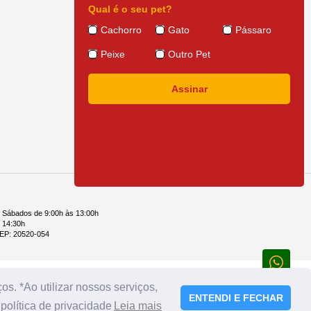
Qual é o seu pet?
Cachorro
Gato
Pássaro
l.
Peixe
Outro Pet
mpla variedade de produtos farmacêuticos veterinários, vacinas e soluções e
e o desempenho dos animais.
nigualáveis que enfrentamos hoje. Seu objetivo estratégico é alcançar um
aúde animal que atendam às crescentes necessidades de nossos clientes.
ção. Esse produto veterinário é um inseticida e acaricida sistêmico com
s e jovens de Ixodes ricinus, Ixodes hexagonus, Ixodes scapularis, Ixodes
 felis e Ctenocephalides canis). Pulgas e carrapatos devem estar aderidos ao
s e 12 horas para carrapatos. O produto controla eficazmente as populações de
gia de tratamento para a dermatite alérgica à picada de pulgas. BRAVECTO™
llie.
e Sábados de 9:00h às 13:00h
 14:30h
 CEP: 20520-054
s. *Ao utilizar nossos serviços,
ENTENDI E FECHAR
olítica de privacidade
Leia mais