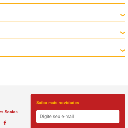
o voluntariamente pelo cão pode ser fornecido na alimentação ou
ido. Não se recomenda o fracionamento do produto.
12 semanas. BRAVECTO™ comprimidos mastigáveis deve ser administrado 4 vezes
m comprimido da apresentação certa a ser administrado:
Saiba mais novidades
s Socias