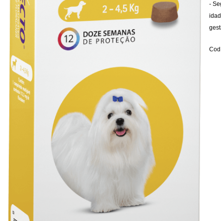
- Se
idad
gest
Cod.