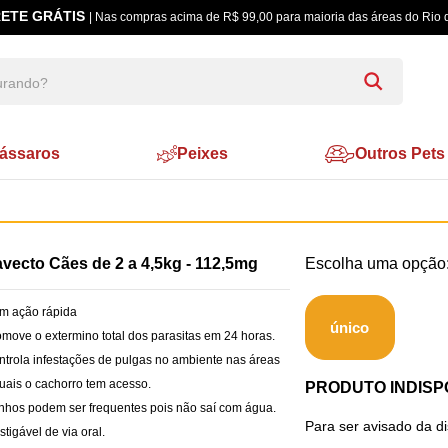
ETE GRÁTIS
| Nas compras acima de R$ 99,00 para maioria das áreas do Rio 
ássaros
Peixes
Outros Pets
vecto Cães de 2 a 4,5kg - 112,5mg
m ação rápida
único
omove o extermino total dos parasitas em 24 horas.
ntrola infestações de pulgas no ambiente nas áreas
uais o cachorro tem acesso.
PRODUTO INDISP
nhos podem ser frequentes pois não saí com água.
Para ser avisado da d
stigável de via oral.