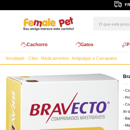
FR
Cachorro
Gatos
P
femalepet
Cães
Medicamentos
Antipulgas e Carrapatos
Bra
- Co
- Pr
- Co
ás q
- Ba
- Ma