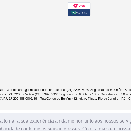
tilizar uma combinação de dois comprimidos que mais se aproxime do peso corpora
rinários, fazendeiros, proprietários de animais de estimação e governos a mais a
de. A MSD Saúde Animal se dedica a preservar e melhorar a saúde, o bem-estar 
tida a operar seu negócio da maneira mais adequada para atender as demandas i
nuar fornecendo soluções integradas com produtos e serviços inovadores para a s
nfestações por carrapatos e pulgas, em cães, proporcionando 12 semanas de prote
 eficácia imediata e persistente por 12 semanas contra carrapatos (formas adulta
us, Dermacentor variabilis e Rhipicephalus sanguineus) e pulgas (Ctenocephalides
erem expostos ao princípio ativo. O início da ação é dentro de 8 horas para pulga
quais o cão tem acesso. O produto pode ser utilizado como parte de uma estraté
tores, fêmeas gestantes ou lactantes. Bravecto foi bem tolerado em cães da raça co
ite - atendimento@femalepet.com.br Telefone: (21) 2208-8076. Seg a sex de 9:00h às 18h 
ndas: (21) 2268-7748 ou (21) 97045-2996 Seg a sex de 8:30h às 19h e Sábados de 8:30h às
 para administração oral para Cães de 2 a 4,5 Kg de peso- 112,5 mg.
NPJ: 17.292.888.0001/86 - Rua Conde de Bonfim 482, loja A, Tijuca, Rio de Janeiro - RJ -
 tornar a sua experiência ainda melhor junto aos nossos serviço
licidade conforme os seus interesses. Confira mais em nossa p