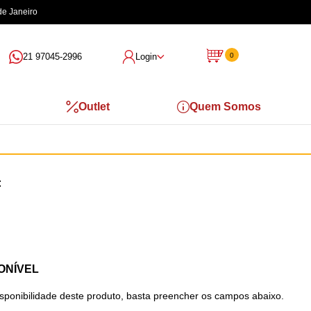
de Janeiro
21 97045-2996
Login
0
Outlet
Quem Somos
ONÍVEL
isponibilidade deste produto, basta preencher os campos abaixo.