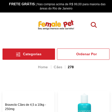
as
5% à Vista
| Pagamento Pix ou Boleto Bancário
Categorias
Cães
278
Bravecto Cães de 4,5 a 10kg -
250mg