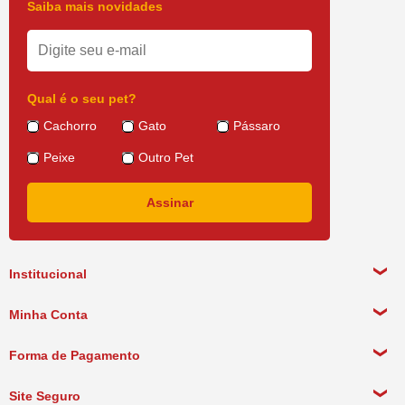
Saiba mais novidades
Qual é o seu pet?
Cachorro
Gato
Pássaro
Peixe
Outro Pet
Institucional
Sobre a empresa
Minha Conta
Política de Privacidade
Meus Dados Pessoais
Forma de Pagamento
Política de Pagamento
Meus Pedidos
Política de Entrega
Site Seguro