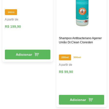
único
A partir de
R$ 199,90
Shampoo Antibacteriano Agener
União Dr.Clean Cloresten
Adicionar
200ml
500ml
A partir de
R$ 99,90
Adicionar