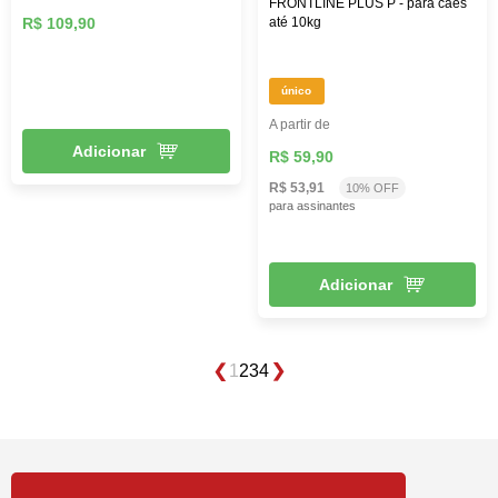
FRONTLINE PLUS P - para cães
R$ 109,90
até 10kg
único
A partir de
Adicionar
R$ 59,90
R$ 53,91
10% OFF
para assinantes
Adicionar
1
2
3
4