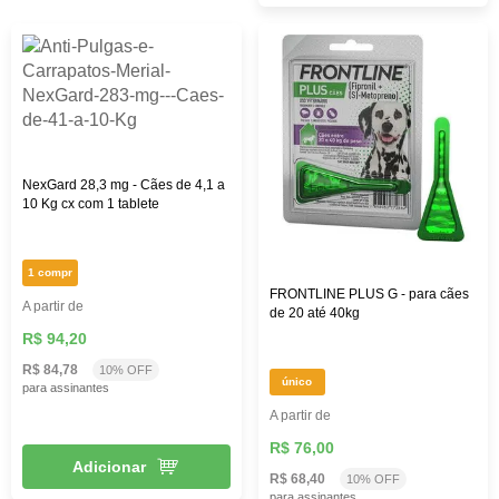
NexGard 28,3 mg - Cães de 4,1 a
10 Kg cx com 1 tablete
1 compr
FRONTLINE PLUS G - para cães
A partir de
de 20 até 40kg
R$ 94,20
R$ 84,78
10% OFF
único
para assinantes
A partir de
R$ 76,00
Adicionar
R$ 68,40
10% OFF
para assinantes