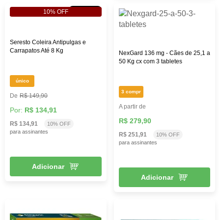
10% OFF
10% OFF
Seresto Coleira Antipulgas e
Carrapatos Até 8 Kg
NexGard 136 mg - Cães de 25,1 a
50 Kg cx com 3 tabletes
único
3 compr
R$ 149,90
A partir de
Por:
R$ 134,91
R$ 279,90
R$ 134,91
10% OFF
para assinantes
R$ 251,91
10% OFF
para assinantes
Adicionar
Adicionar