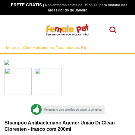
FRETE GRÁTIS
os
| Nas compras acima de R$ 99,00 para maioria das
áreas do Rio de Janeiro
femalepet
Cães
Medicamentos
Tratamento para Pele
Pergunte e veja opiniões de quem já comprou
Shampoo Antibacteriano Agener União Dr.Clean
Cloresten - frasco com 200ml