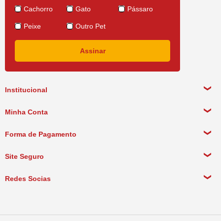
Cachorro
Gato
Pássaro
Peixe
Outro Pet
Institucional
Sobre a empresa
Minha Conta
Política de Privacidade
Meus Dados Pessoais
Forma de Pagamento
Política de Pagamento
Meus Pedidos
Política de Entrega
Site Seguro
Política de Devolução
Redes Socias
Política de Compra Recorrente