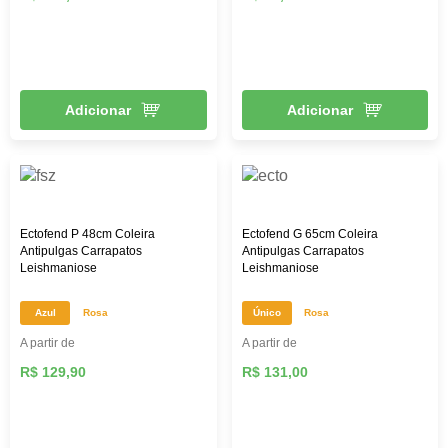
Adicionar
Adicionar
Ectofend P 48cm Coleira
Ectofend G 65cm Coleira
Antipulgas Carrapatos
Antipulgas Carrapatos
Leishmaniose
Leishmaniose
Azul
Rosa
Único
Rosa
A partir de
A partir de
R$ 129,90
R$ 131,00