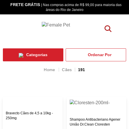
FRETE GRÁTIS
os
| Nas compras acima de R$ 99,00 para maioria das
áreas do Rio de Janeiro
Categorias
Cães
191
Bravecto Cães de 4,5 a 10kg -
250mg
Shampoo Antibacteriano Agener
União Dr.Clean Cloresten