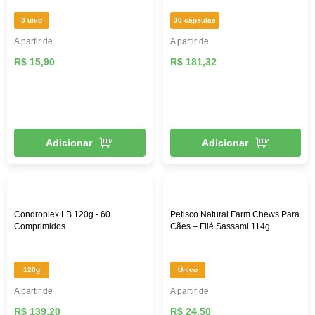
3 unid
30 cápsulas
A partir de
A partir de
R$ 15,90
R$ 181,32
Adicionar
Adicionar
Condroplex LB 120g - 60
Petisco Natural Farm Chews Para
Comprimidos
Cães – Filé Sassami 114g
120g
Único
A partir de
A partir de
R$ 139,20
R$ 24,50