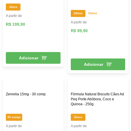
único
200ml
500ml
A partir de
A partir de
R$ 199,90
R$ 99,90
Adicionar
Adicionar
Zenrelia 15mg - 30 comp.
Fórmula Natural Biscuits Cães Ad
Peq Porte Abóbora, Coco e
Quinoa - 250g
30 compr
Único
A partir de
A partir de