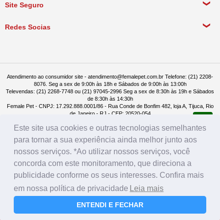
Política de Entrega
Site Seguro
Política de Devolução
Redes Socias
Política de Compra Recorrente
Atendimento ao consumidor site - atendimento@femalepet.com.br Telefone: (21) 2208-
8076. Seg a sex de 9:00h às 18h e Sábados de 9:00h às 13:00h
Televendas: (21) 2268-7748 ou (21) 97045-2996 Seg a sex de 8:30h às 19h e Sábados
de 8:30h às 14:30h
Female Pet - CNPJ: 17.292.888.0001/86 - Rua Conde de Bonfim 482, loja A, Tijuca, Rio
de Janeiro - RJ - CEP: 20520-054
Este site usa cookies e outras tecnologias semelhantes
para tornar a sua experiência ainda melhor junto aos
nossos serviços. *Ao utilizar nossos serviços, você
concorda com este monitoramento, que direciona a
publicidade conforme os seus interesses. Confira mais
em nossa política de privacidade
Leia mais
ENTENDI E FECHAR
Farmácia
Rações
Menu
Login