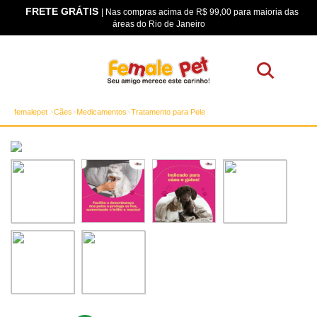
FRETE GRÁTIS
os
| Nas compras acima de R$ 99,00 para maioria das
áreas do Rio de Janeiro
femalepet
Cães
Medicamentos
Tratamento para Pele