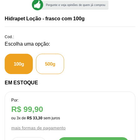
Pergunte e veja opiniões de quem já comprou
Hidrapet Loção - frasco com 100g
Cod.:
100g
500g
EM ESTOQUE
Por:
R$ 99,90
ou
3
x
de
R$ 33,30
mais formas de pagamento