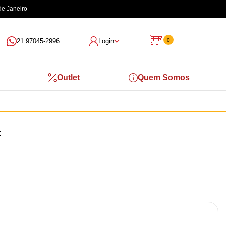
de Janeiro
21 97045-2996
Login
0
Outlet
Quem Somos