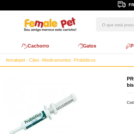
FR
Cachorro
Gatos
P
femalepet
Cães
Medicamentos
Probióticos
PR
bi
Cod.