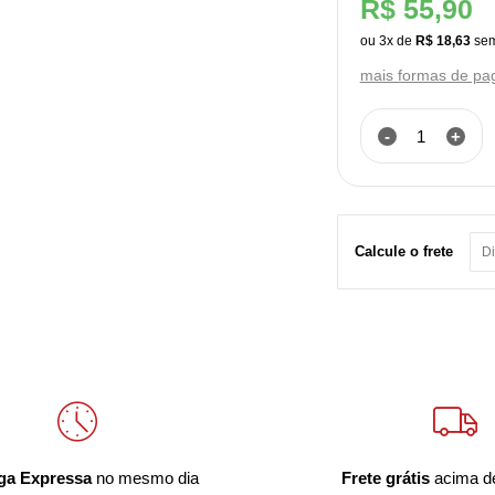
R$ 55,90
ou
3
x
de
R$ 18,63
mais formas de p
-
+
Calcule o frete
ga Expressa
no mesmo dia
Frete grátis
acima d