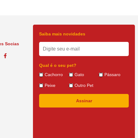
Saiba mais novidades
s Socias
Qual é o seu pet?
Cachorro
Gato
Pássaro
Peixe
Outro Pet