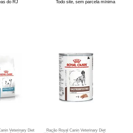
eas do RJ
Todo site, sem parcela mínima
anin Veterinary Diet
Ração Royal Canin Veterinary Diet
Drontal P