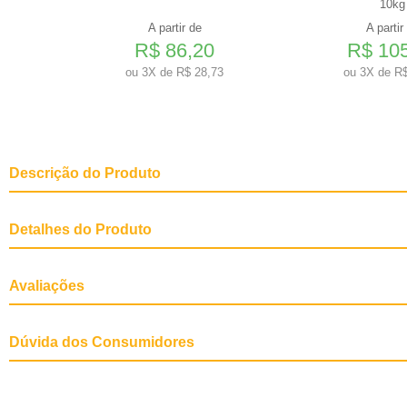
3 compr
10kg
A partir de
A partir
0
R$ 86,20
R$ 10
3
ou
3X de R$ 28,73
ou
3X de R$
Descrição do Produto
Detalhes do Produto
Fases de Vida
Filhote, Adulto, Senior, Todas as F
Avaliações
Tamanho do Pet
Raças Mini e Pequenas, Raças Mé
Outras Informações
Contribui para o equilíbrio da micro
Dúvida dos Consumidores
Uso exclusivo na alimentação ani