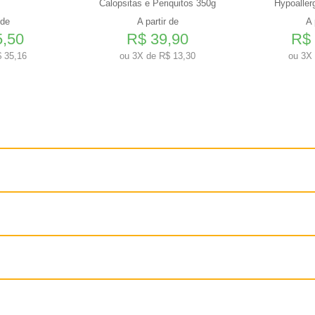
Calopsitas e Periquitos 350g
Hypoaller
 de
A partir de
A 
5,50
R$ 39,90
R$ 
 35,16
ou
3X de R$ 13,30
ou
3X 
ases
dias, Raças Grandes e Gigantes, Todos os tamanhos
biota intestinal.
mal.