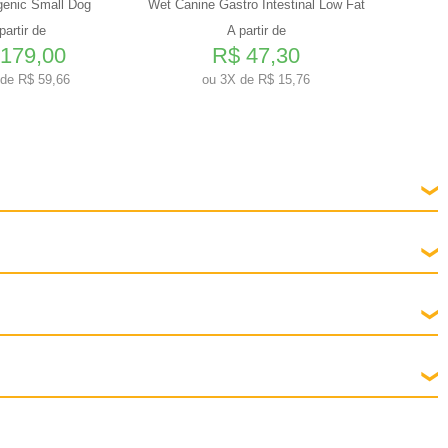
genic Small Dog
Wet Canine Gastro Intestinal Low Fat
35kg - 
partir de
A partir de
179,00
R$ 47,30
de R$ 59,66
ou
3X de R$ 15,76