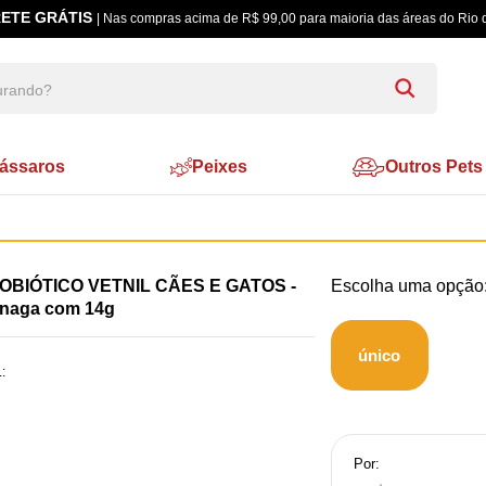
ETE GRÁTIS
| Nas compras acima de R$ 99,00 para maioria das áreas do Rio 
ássaros
Peixes
Outros Pets
OBIÓTICO VETNIL CÃES E GATOS -
snaga com 14g
único
:
Por: