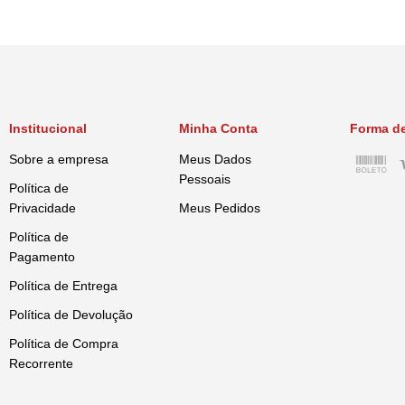
Nível de garantia por grama do pr
Institucional
Minha Conta
Forma d
Saccharomyces cerevisiae (m
Sobre a empresa
Meus Dados
Pessoais
Política de
Privacidade
Meus Pedidos
Lactobacillus acidophillus (
Política de
Pagamento
Política de Entrega
Bifidobacterium bifidum (mí
Política de Devolução
Política de Compra
Recorrente
Enterococcus faecium (mín.