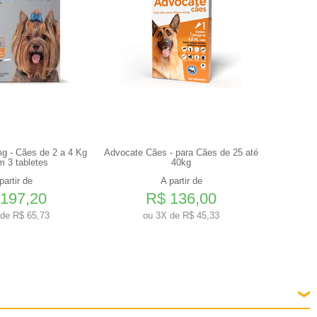
g - Cães de 2 a 4 Kg
Advocate Cães - para Cães de 25 até
Drontal P
m 3 tabletes
40kg
35kg - 
partir de
A partir de
197,20
R$ 136,00
de R$ 65,73
ou
3X de R$ 45,33