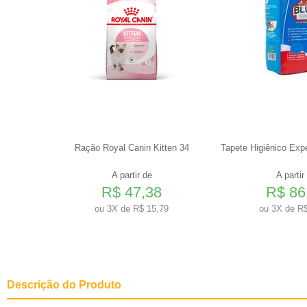
 de 1,3 a
Ração Royal Canin Kitten 34
Tapete Higiênico Exp
1 comp
A partir de
A partir
R$ 47,38
R$ 86
0
ou
3X de R$ 15,79
ou
3X de R$
Descrição do Produto