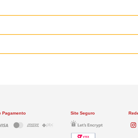
........50 mg
.......120 mg
do princípio ativo por kg de peso, ou seja, 1 comprimido de Baytril Flavour 50 mg 
evenção,diagnóstico e tratamento das mais diversas doenças, a Bayer Health Care
Grupo Bayer mundialmente, a Bayer Health Care é formada por diferentes áreas de 
cada em produtos de especialidades farmacêuticas. A Bayer é uma empresa alemã q
pela empresa, temos a linha Health Care, voltada para pets para auxiliar no dia
 a melhorar e a manter a saúde do animal.
120 mg cada, acondicionado em cartucho.
e Pagamento
Site Seguro
Rede