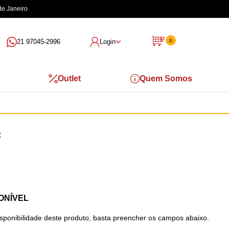
de Janeiro
21 97045-2996
Login
0
Outlet
Quem Somos
ONÍVEL
isponibilidade deste produto, basta preencher os campos abaixo.