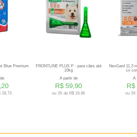
et Blue Premium
FRONTLINE PLUS P - para cães até
NexGard 11,3 m
10kg
cx co
 de
A partir de
A 
,20
R$ 59,90
R$ 
 28,73
ou
3X de R$ 19,96
ou
3X 