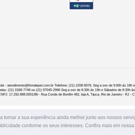
ite - atendimento@femalepet.com.br Telefone: (21) 2208-8076. Seg a sex de 9:00h às 18h 
ndas: (21) 2268-7748 ou (21) 97045-2996 Seg a sex de 8:30h às 19h e Sábados de 8:30h às
NPJ: 17.292.888.0001/86 - Rua Conde de Bonfim 482, loja A, Tijuca, Rio de Janeiro - RJ -
 tornar a sua experiência ainda melhor junto aos nossos serviço
licidade conforme os seus interesses. Confira mais em nossa p