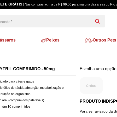
ETE GRÁTIS
| Nas compras acima de R$ 99,00 para maioria das áreas do Rio 
ássaros
Peixes
Outros Pets
YTRIL COMPRIMIDO - 50mg
dicado para cães e gatos
único
tibiótico de rápida absorção, metabolização e
ribuição no organismo
o oral (comprimidos palatáveis)
PRODUTO INDISP
ontém 10 comprimidos
Para ser avisado da d