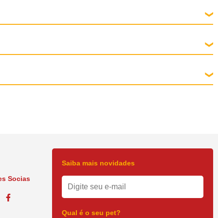
para cada 10 kg de peso, uma vez por dia, durante 5 dias..
 tem soluções completas, utilizando tecnologia de última geração, para a
negócios. A Bayer Health Care Pharmaceuticals criada a partir da aquisição da
ue está presente nos cinco continentes, com produtos de alta qualidade.
gnóstico, prevenção e tratamento de doenças que acometem cães e gatos.
Saiba mais novidades
s Socias
Qual é o seu pet?