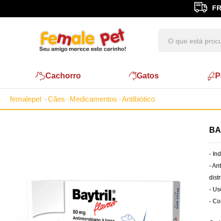
FR
Cachorro
Gatos
P
femalepet
Cães
Medicamentos
Antibiótico
BA
- In
- An
dist
- Us
- C